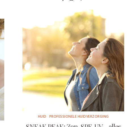
HUID
PROFESSIONELE HUIDVERZORGING
SNEAK PEAK: Zon, SPF, UV… alles