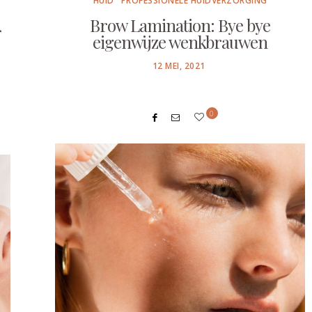
HUID
PROFESSIONELE HUIDVERZORGING
Brow Lamination: Bye bye
eigenwijze wenkbrauwen
POSTED
12 MEI, 2021
ON
0