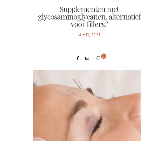
Supplementen met
glycosaminoglycanen, alternatief
voor fillers?
POSTED
14 MEI, 2021
ON
0