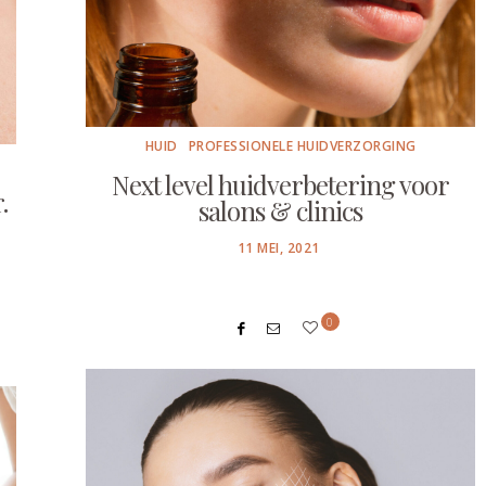
HUID
PROFESSIONELE HUIDVERZORGING
Next level huidverbetering voor
.
salons & clinics
POSTED
11 MEI, 2021
ON
0