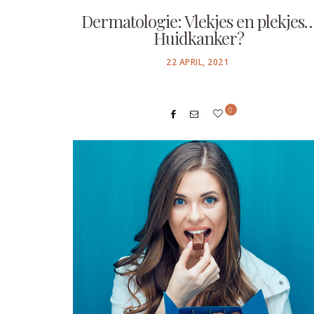
Dermatologie: Vlekjes en plekjes
Huidkanker?
POSTED
22 APRIL, 2021
ON
0