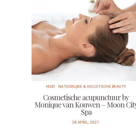
HUID
NATUURLIJKE & HOLISTISCHE BEAUTY
Cosmetische acupunctuur by
Monique van Kouwen – Moon Cit
Spa
POSTED
28 APRIL, 2021
ON