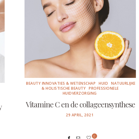
BEAUTY INNOVATIES & WETENSCHAP
HUID
NATUURLIJKE
& HOLISTISCHE BEAUTY
PROFESSIONELE
HUIDVERZORGING
Vitamine C en de collageensynthese
y
POSTED
29 APRIL, 2021
ON
0