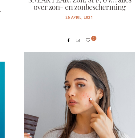
over zon- en zonbescherming
…
POSTED
26 APRIL, 2021
ON
0