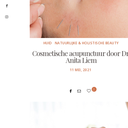
HUID
NATUURLIJKE & HOLISTISCHE BEAUTY
Cosmetische acupunctuur door Dr
Anita Liem
POSTED
11 MEI, 2021
ON
0