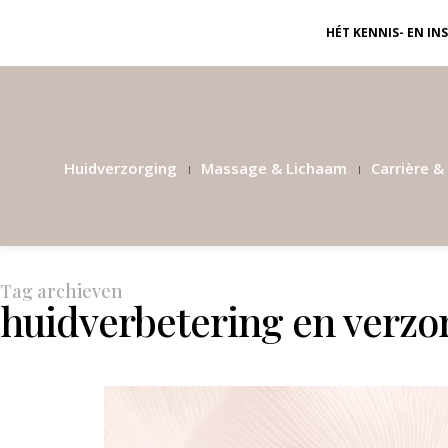
HÉT KENNIS- EN I
Huidverzorging
Massage & Lichaam
Carrière & 
Tag archieven
huidverbetering en verzo