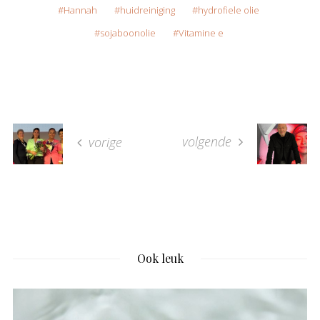
Hannah
huidreiniging
hydrofiele olie
sojaboonolie
Vitamine e
volgende
vorige
Ook leuk