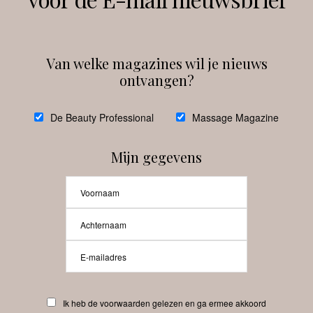
Instagram
Facebook
Van welke magazines wil je nieuws
ontvangen?
@
debeautyprofessional
De Beauty Professional
Massage Magazine
Mijn gegevens
Laat meer posts zien
Beauty-Pro.nl
Ik heb de voorwaarden gelezen en ga ermee akkoord