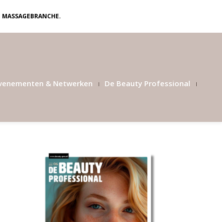
N MASSAGEBRANCHE.
venementen & Netwerken
De Beauty Professional