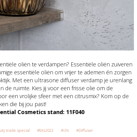
ntiële oliën te verdampen? Essentiële oliën zuiveren
mmige essentiële oliën om vrijer te ademen én zorgen
raktijk. Met een ultrasone diffuser verdamp je urenlang
n de ruimte. Kies jij voor een frisse olie om de
or een vrolijke sfeer met een citrusmix? Kom op de
n die bij jou past!
sential Cosmetics stand: 11F040
ty trade special
bts2022
chi
Diffuser