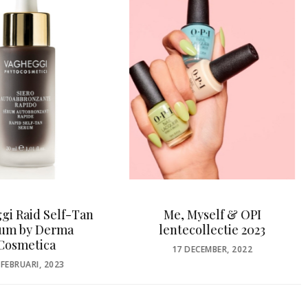
, Myself & OPI
Bronzetim by Pascaud
tecollectie 2023
POSTED
28 JUNI, 2021
ON
OSTED
7 DECEMBER, 2022
N