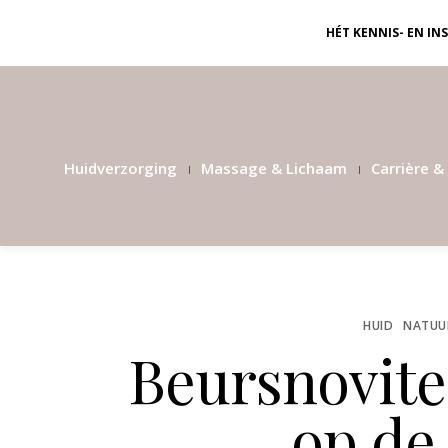
HÉT KENNIS- EN I
Huidverzorging
Massage & Lichaam
Carrière & 
HUID
NATUUR
Beursnovite
op de