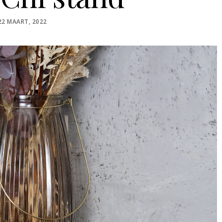
POSTED
22 MAART, 2022
ON