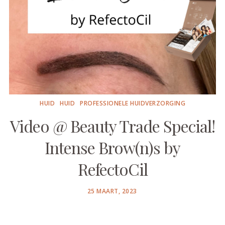
HUID
HUID
PROFESSIONELE HUIDVERZORGING
Video @ Beauty Trade Special!
Intense Brow(n)s by
RefectoCil
POSTED
25 MAART, 2023
ON