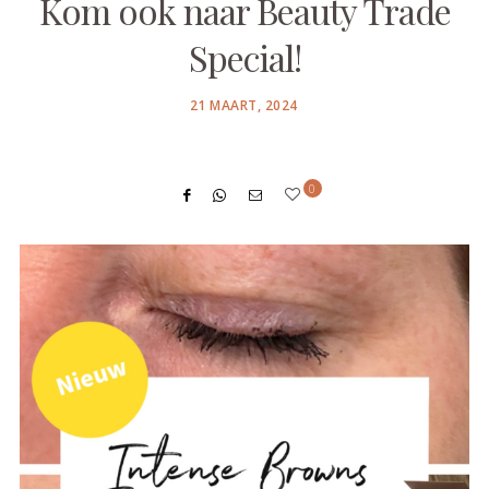
Kom ook naar Beauty Trade
Special!
POSTED
21 MAART, 2024
ON
0