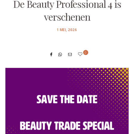
De Beauty Professional 4 is
verschenen
POSTED
1 MEI, 2026
ON
0