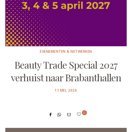
EVENEMENTEN & NETWERKEN
Beauty Trade Special 2027
verhuist naar Brabanthallen
POSTED
11 MEI, 2026
ON
0