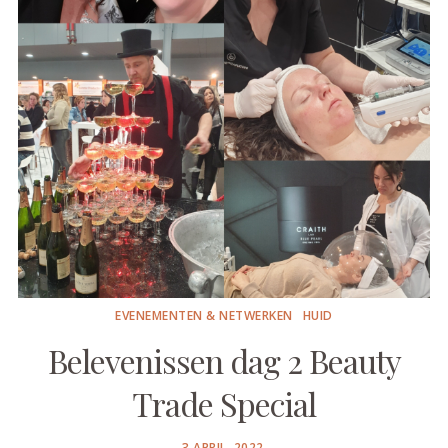
EVENEMENTEN & NETWERKEN
HUID
Belevenissen dag 2 Beauty
Trade Special
POSTED
3 APRIL, 2022