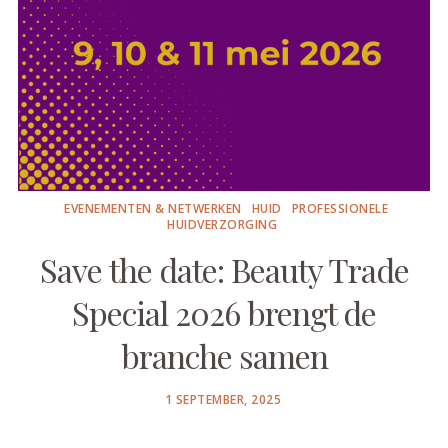
EVENEMENTEN & NETWERKEN
HUID
PROFESSIONELE
HUIDVERZORGING
Save the date: Beauty Trade
Special 2026 brengt de
branche samen
POSTED
1 SEPTEMBER, 2025
ON