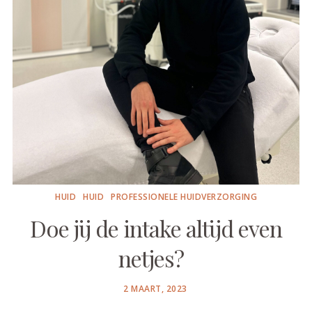
HUID
HUID
PROFESSIONELE HUIDVERZORGING
Doe jij de intake altijd even
netjes?
POSTED
2 MAART, 2023
ON