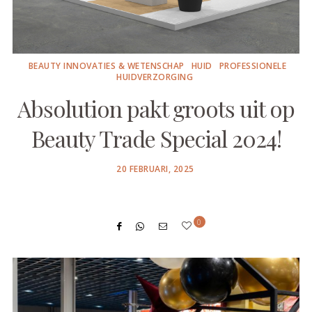
BEAUTY INNOVATIES & WETENSCHAP
HUID
PROFESSIONELE
HUIDVERZORGING
Absolution pakt groots uit op
Beauty Trade Special 2024!
POSTED
20 FEBRUARI, 2025
ON
0