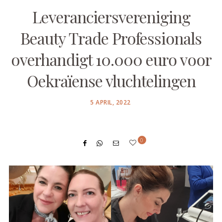
Leveranciersvereniging
Beauty Trade Professionals
overhandigt 10.000 euro voor
Oekraïense vluchtelingen
POSTED
5 APRIL, 2022
ON
0