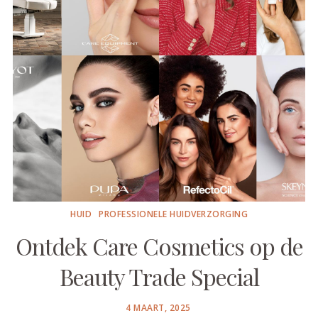
HUID
PROFESSIONELE HUIDVERZORGING
Ontdek Care Cosmetics op de
Beauty Trade Special
POSTED
4 MAART, 2025