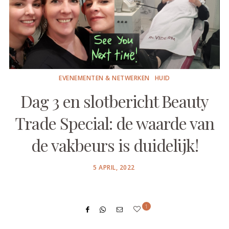
EVENEMENTEN & NETWERKEN
HUID
Dag 3 en slotbericht Beauty
Trade Special: de waarde van
de vakbeurs is duidelijk!
POSTED
5 APRIL, 2022
ON
1