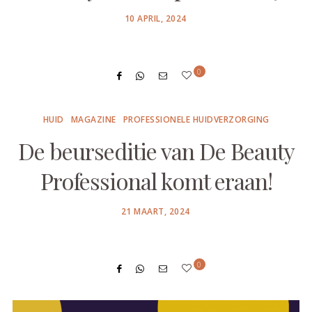
POSTED
10 APRIL, 2024
ON
0
HUID
MAGAZINE
PROFESSIONELE HUIDVERZORGING
De beurseditie van De Beauty
Professional komt eraan!
POSTED
21 MAART, 2024
ON
0