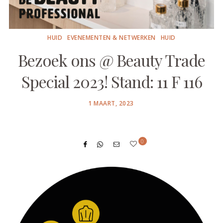
HUID
EVENEMENTEN & NETWERKEN
HUID
Bezoek ons @ Beauty Trade
Special 2023! Stand: 11 F 116
POSTED
1 MAART, 2023
ON
0