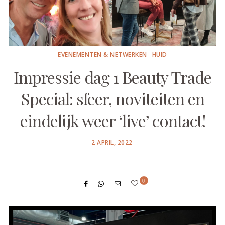
EVENEMENTEN & NETWERKEN
HUID
Impressie dag 1 Beauty Trade
Special: sfeer, noviteiten en
eindelijk weer ‘live’ contact!
POSTED
2 APRIL, 2022
ON
0