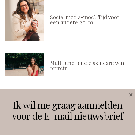
Social media-moe? Tijd voor
een andere go-to
Multifunctionele skincare wint
terrein
×
Volg ons
Ik wil me graag aanmelden
voor de E-mail nieuwsbrief
Instagram
Facebook