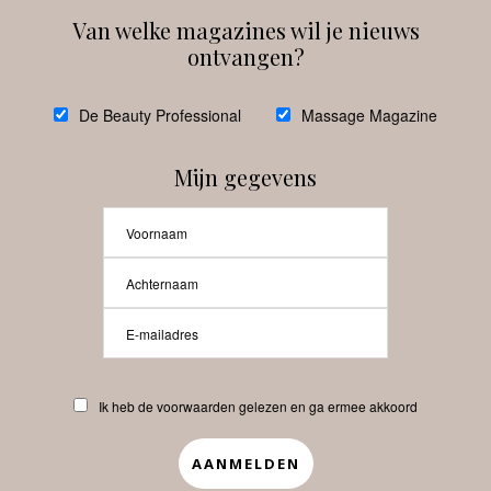
Van welke magazines wil je nieuws
ontvangen?
@
debeautyprofessional
De Beauty Professional
Massage Magazine
Mijn gegevens
Laat meer posts zien
Beauty-Pro.nl
Ik heb de voorwaarden gelezen en ga ermee akkoord
Vacatures
Abonneren
Contact
Privacyverklaring
APP