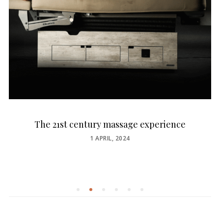
The 21st century massage experience
POSTED
1 APRIL, 2024
ON