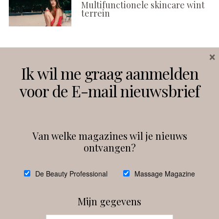
Multifunctionele skincare wint
terrein
×
Volg ons
Ik wil me graag aanmelden
voor de E-mail nieuwsbrief
Instagram
Facebook
Van welke magazines wil je nieuws
ontvangen?
@
debeautyprofessional
De Beauty Professional
Massage Magazine
Mijn gegevens