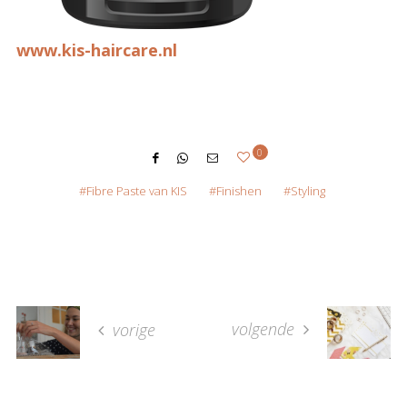
www.kis-haircare.nl
0
Fibre Paste van KIS
Finishen
Styling
volgende
vorige