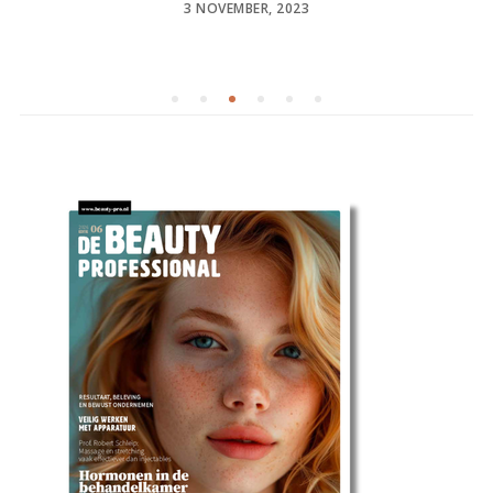
POSTED
3 NOVEMBER, 2023
ON