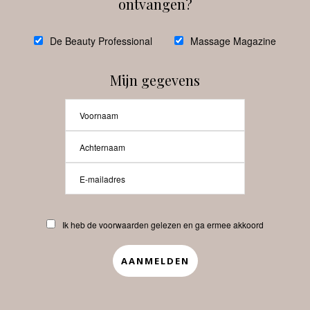
ontvangen?
@
debeautyprofessional
De Beauty Professional
Massage Magazine
Mijn gegevens
Laat meer posts zien
Beauty-Pro.nl
Ik heb de voorwaarden gelezen en ga ermee akkoord
Vacatures
Abonneren
Contact
Privacyverklaring
APP
Copyrights © 2025 Beauty Pro. All Rights Reserved.