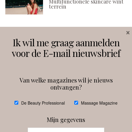
Multifunctionele skincare wint
terrein
×
Volg ons
Ik wil me graag aanmelden
voor de E-mail nieuwsbrief
Instagram
Facebook
Van welke magazines wil je nieuws
ontvangen?
@
debeautyprofessional
De Beauty Professional
Massage Magazine
Mijn gegevens