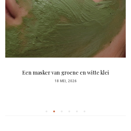
Een masker van groene en witte klei
POSTED
18 MEI, 2026
ON