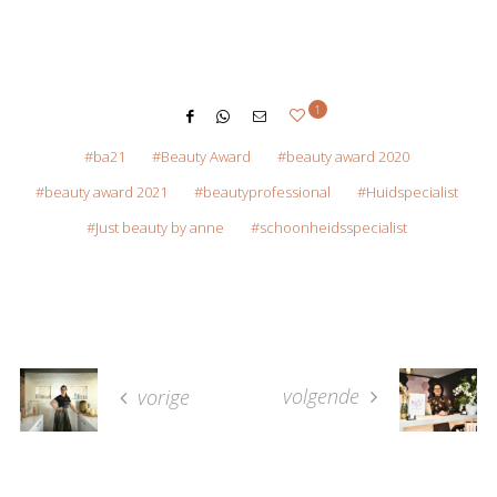
1
ba21
Beauty Award
beauty award 2020
beauty award 2021
beautyprofessional
Huidspecialist
Just beauty by anne
schoonheidsspecialist
volgende
vorige