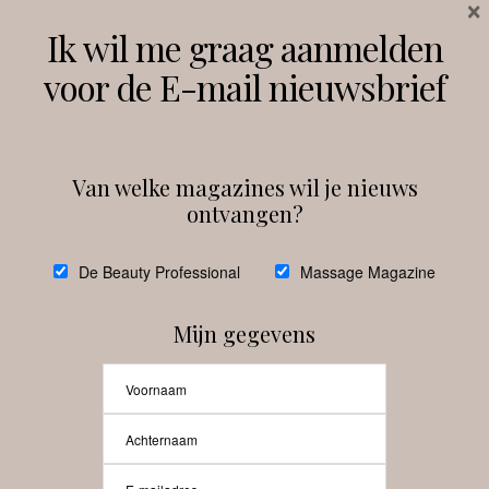
×
Volg ons
Ik wil me graag aanmelden
voor de E-mail nieuwsbrief
Instagram
Facebook
Van welke magazines wil je nieuws
ontvangen?
@
debeautyprofessional
De Beauty Professional
Massage Magazine
Mijn gegevens
Laat meer posts zien