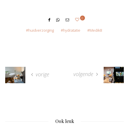
0
huidverzorging
hydratatie
Medik8
volgende
vorige
Ook leuk