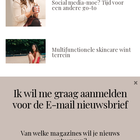
Social media-moe? Tijd voor
een andere go-to
Multifunctionele skincare wint
terrein
×
Volg ons
Ik wil me graag aanmelden
voor de E-mail nieuwsbrief
Instagram
Facebook
Van welke magazines wil je nieuws