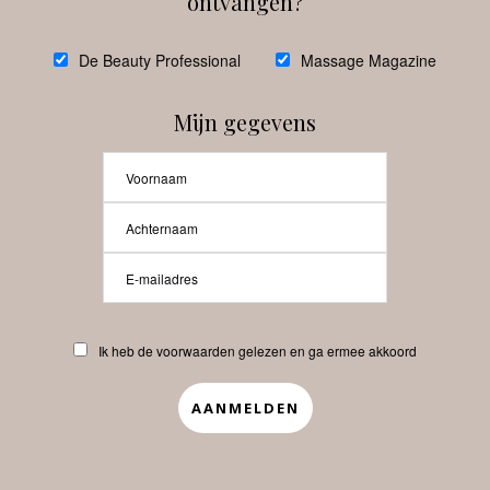
ontvangen?
@
debeautyprofessional
De Beauty Professional
Massage Magazine
Mijn gegevens
Laat meer posts zien
Beauty-Pro.nl
Ik heb de voorwaarden gelezen en ga ermee akkoord
Vacatures
Abonneren
Contact
Privacyverklaring
APP
Copyrights © 2025 Beauty Pro. All Rights Reserved.