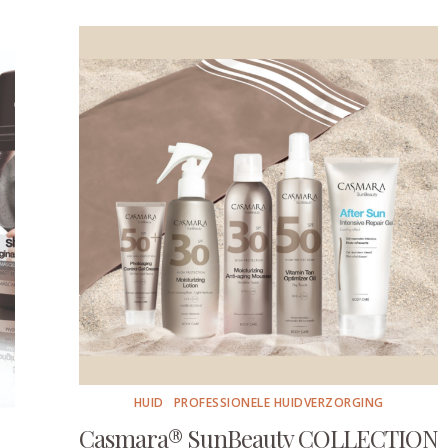
HUID
PROFESSIONELE HUIDVERZORGING
Casmara® SunBeauty COLLECTION