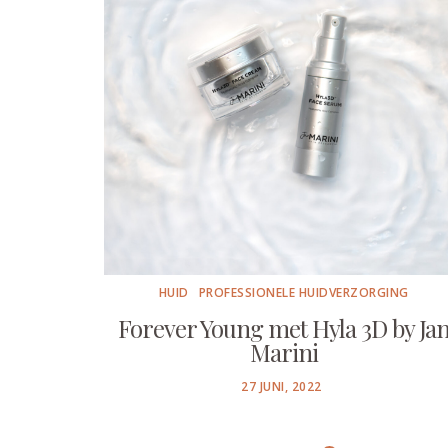
HUID
PROFESSIONELE HUIDVERZORGING
Forever Young met Hyla 3D by Ja
Marini
POSTED
27 JUNI, 2022
ON