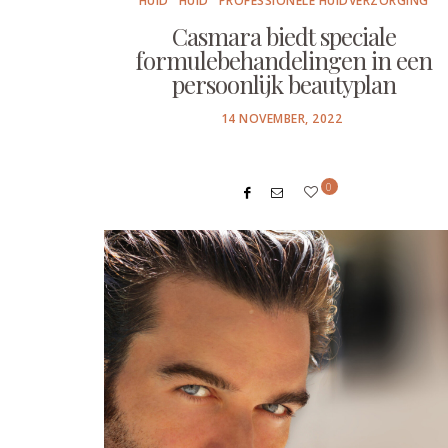
HUID
HUID
PROFESSIONELE HUIDVERZORGING
Casmara biedt speciale
formulebehandelingen in een
persoonlijk beautyplan
POSTED
14 NOVEMBER, 2022
ON
0