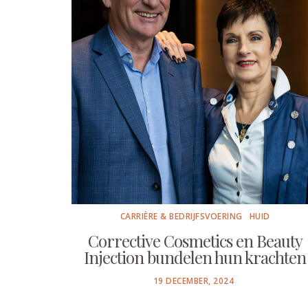
CARRIÈRE & BEDRIJFSVOERING
HUID
Corrective Cosmetics en Beauty
Injection bundelen hun krachten
POSTED
19 DECEMBER, 2024
ON