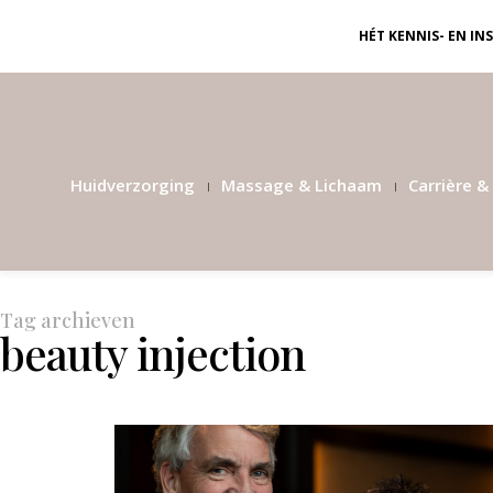
HÉT KENNIS- EN I
Huidverzorging
Massage & Lichaam
Carrière & 
Tag archieven
beauty injection