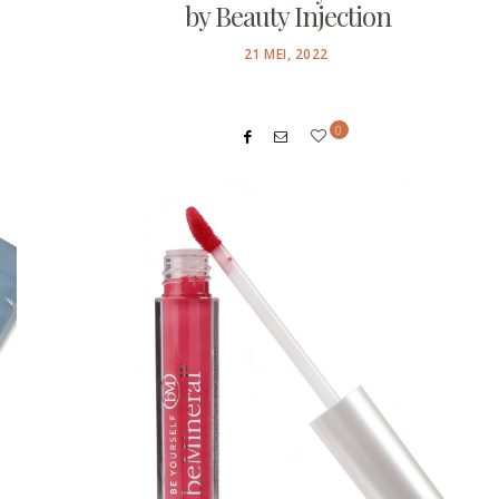
by Beauty Injection
POSTED
21 MEI, 2022
ON
0