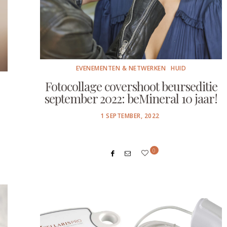
EVENEMENTEN & NETWERKEN
HUID
Fotocollage covershoot beurseditie
september 2022: beMineral 10 jaar!
POSTED
1 SEPTEMBER, 2022
ON
0