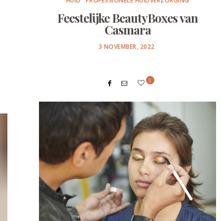
HUID
PROFESSIONELE HUIDVERZORGING
Feestelijke BeautyBoxes van
Casmara
POSTED
3 NOVEMBER, 2022
ON
0