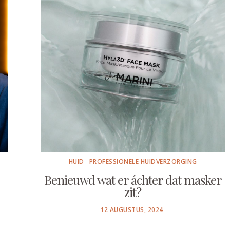
HUID
PROFESSIONELE HUIDVERZORGING
Benieuwd wat er áchter dat masker
zit?
POSTED
12 AUGUSTUS, 2024
ON