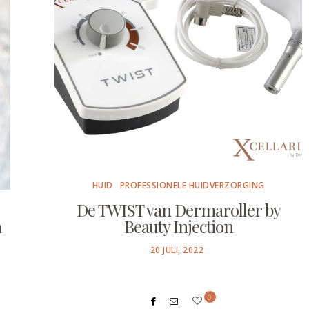
HUID
PROFESSIONELE HUIDVERZORGING
De TWIST van Dermaroller by
n
Beauty Injection
POSTED
20 JULI, 2022
ON
0