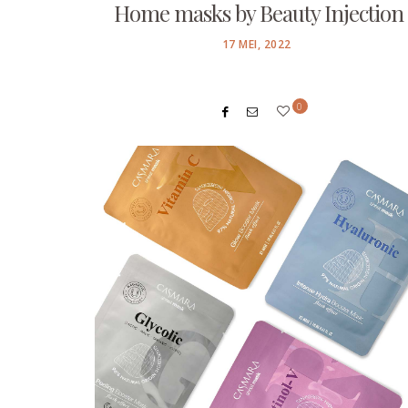
Home masks by Beauty Injection
POSTED
17 MEI, 2022
ON
0