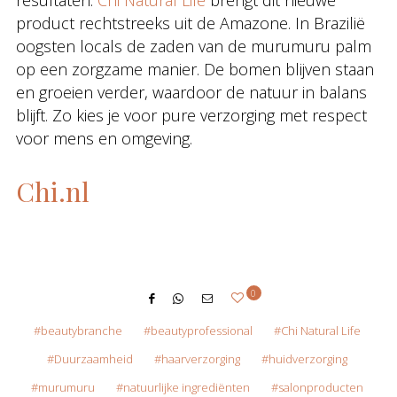
resultaten.
Chi Natural Life
brengt dit nieuwe
product rechtstreeks uit de Amazone. In Brazilië
oogsten locals de zaden van de murumuru palm
op een zorgzame manier. De bomen blijven staan
en groeien verder, waardoor de natuur in balans
blijft. Zo kies je voor pure verzorging met respect
voor mens en omgeving.
Chi.nl
0
beautybranche
beautyprofessional
Chi Natural Life
Duurzaamheid
haarverzorging
huidverzorging
murumuru
natuurlijke ingrediënten
salonproducten