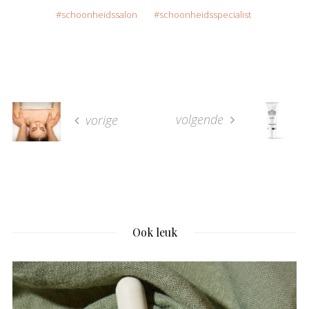
schoonheidssalon
schoonheidsspecialist
volgende
vorige
Ook leuk