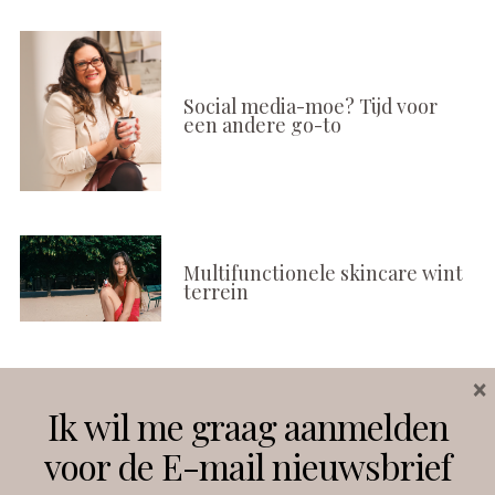
Social media-moe? Tijd voor
een andere go-to
Multifunctionele skincare wint
terrein
×
Volg ons
Ik wil me graag aanmelden
voor de E-mail nieuwsbrief
Instagram
Facebook