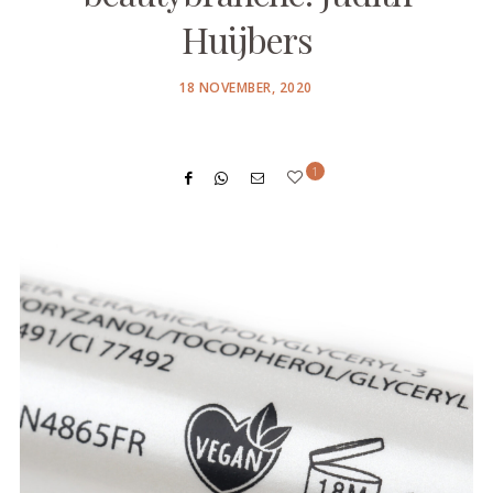
Huijbers
POSTED
18 NOVEMBER, 2020
ON
1