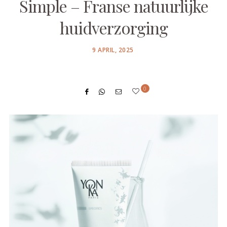
Simple – Franse natuurlijke
huidverzorging
POSTED
9 APRIL, 2025
ON
0