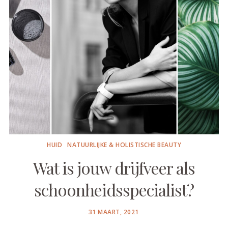
HUID
NATUURLIJKE & HOLISTISCHE BEAUTY
Wat is jouw drijfveer als
schoonheids­specialist?
POSTED
31 MAART, 2021
ON