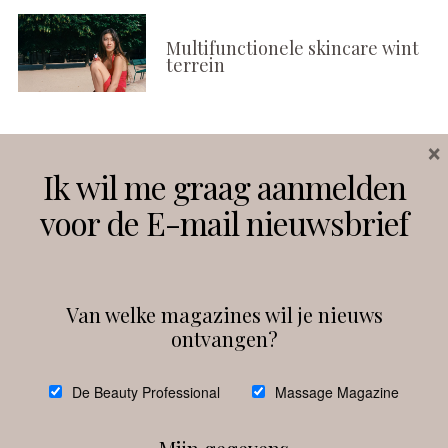
Multifunctionele skincare wint
terrein
×
Volg ons
Ik wil me graag aanmelden
voor de E-mail nieuwsbrief
Instagram
Facebook
Van welke magazines wil je nieuws
ontvangen?
@
debeautyprofessional
De Beauty Professional
Massage Magazine