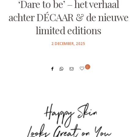
‘Dare to be’ – het verhaal
achter DÉCAAR & de nieuwe
limited editions
POSTED
2 DECEMBER, 2025
ON
0