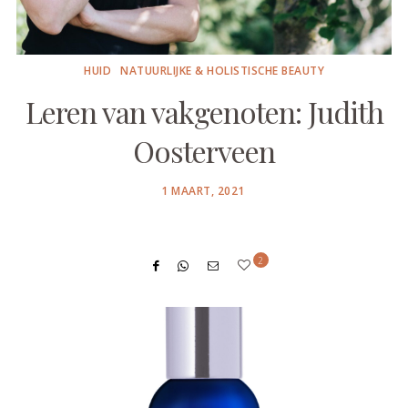
HUID
NATUURLIJKE & HOLISTISCHE BEAUTY
Leren van vakgenoten: Judith
Oosterveen
POSTED
1 MAART, 2021
ON
2