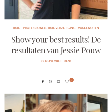
HUID
PROFESSIONELE HUIDVERZORGING
VAKGENOTEN
Show your best results! De
resultaten van Jessie Pouw
POSTED
20 NOVEMBER, 2020
ON
2