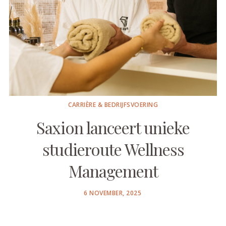
CARRIÈRE & BEDRIJFSVOERING
Saxion lanceert unieke
studieroute Wellness
Management
POSTED
6 NOVEMBER, 2025
ON