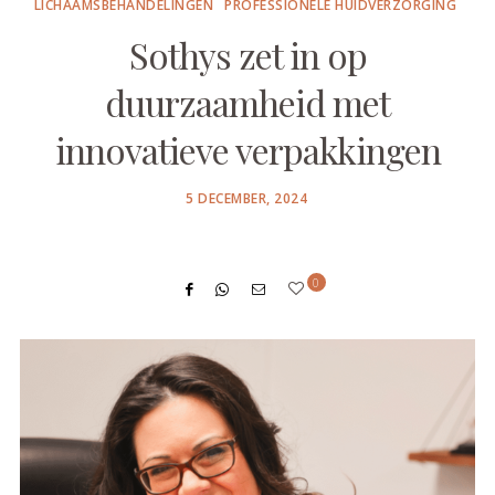
LICHAAMSBEHANDELINGEN
PROFESSIONELE HUIDVERZORGING
Sothys zet in op
duurzaamheid met
innovatieve verpakkingen
POSTED
5 DECEMBER, 2024
ON
0