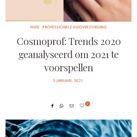
HUID
PROFESSIONELE HUIDVERZORGING
Cosmoprof: Trends 2020
geanalyseerd om 2021 te
voorspellen
POSTED
5 JANUARI, 2021
ON
0