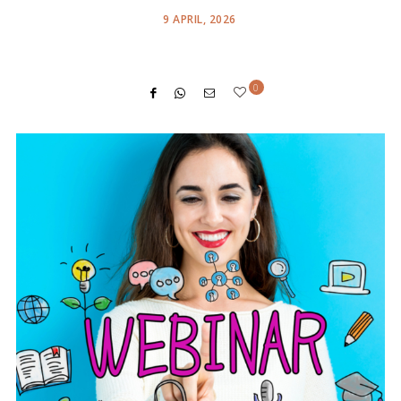
POSTED
9 APRIL, 2026
ON
0