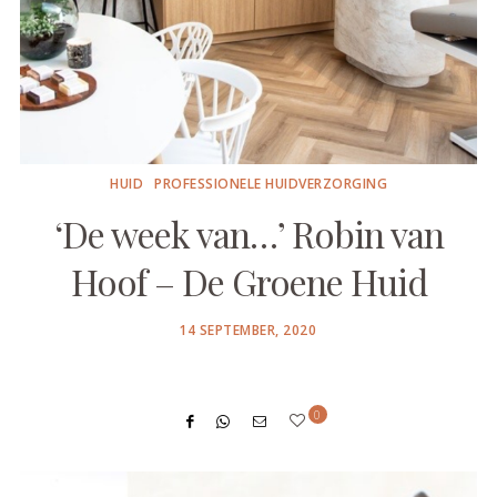
HUID
PROFESSIONELE HUIDVERZORGING
‘De week van…’ Robin van
Hoof – De Groene Huid
POSTED
14 SEPTEMBER, 2020
ON
0