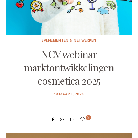
EVENEMENTEN & NETWERKEN
NCV webinar
marktontwikkelingen
cosmetica 2025
POSTED
18 MAART, 2026
ON
0