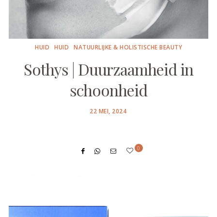
HUID
HUID
NATUURLIJKE & HOLISTISCHE BEAUTY
Sothys | Duurzaamheid in
schoonheid
POSTED
22 MEI, 2024
ON
0