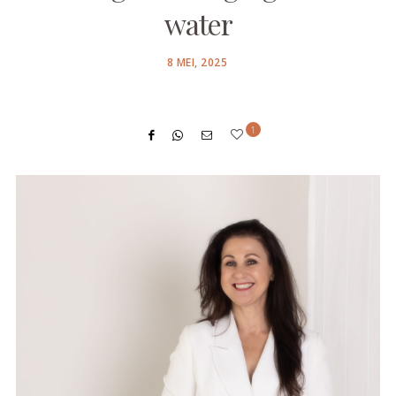
water
POSTED
8 MEI, 2025
ON
1