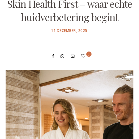
Skin Health First – waar echte
huidverbetering begint
POSTED
11 DECEMBER, 2025
ON
0