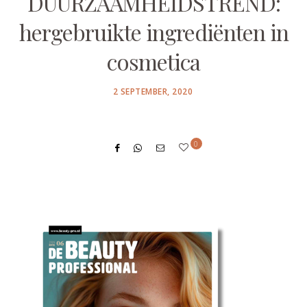
DUURZAAMHEIDSTREND:
hergebruikte ingrediënten in
cosmetica
POSTED
2 SEPTEMBER, 2020
ON
0