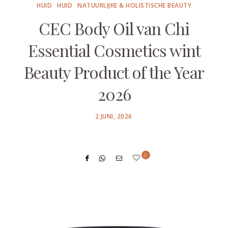
HUID
HUID
NATUURLIJKE & HOLISTISCHE BEAUTY
CEC Body Oil van Chi
Essential Cosmetics wint
Beauty Product of the Year
2026
POSTED
2 JUNI, 2026
ON
0