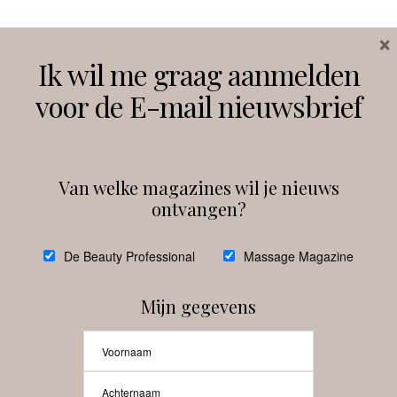
×
Volg ons
Ik wil me graag aanmelden
voor de E-mail nieuwsbrief
Instagram
Facebook
Van welke magazines wil je nieuws
ontvangen?
@
debeautyprofessional
De Beauty Professional
Massage Magazine
Mijn gegevens
Laat meer posts zien