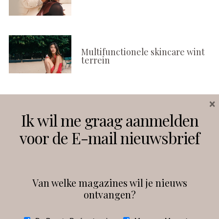
Multifunctionele skincare wint
terrein
×
Volg ons
Ik wil me graag aanmelden
voor de E-mail nieuwsbrief
Instagram
Facebook
Van welke magazines wil je nieuws
ontvangen?
@
debeautyprofessional