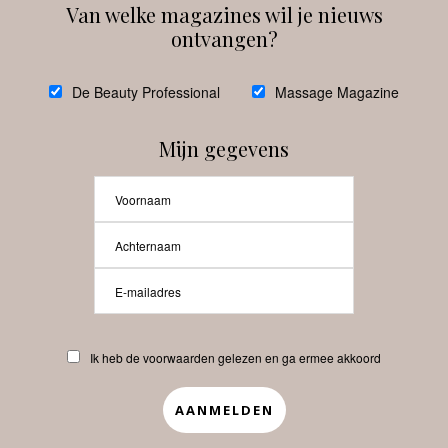
Van welke magazines wil je nieuws
ontvangen?
@
debeautyprofessional
De Beauty Professional
Massage Magazine
Mijn gegevens
Laat meer posts zien
Beauty-Pro.nl
Ik heb de voorwaarden gelezen en ga ermee akkoord
Vacatures
Abonneren
Contact
Privacyverklaring
APP
Copyrights © 2025 Beauty Pro. All Rights Reserved.