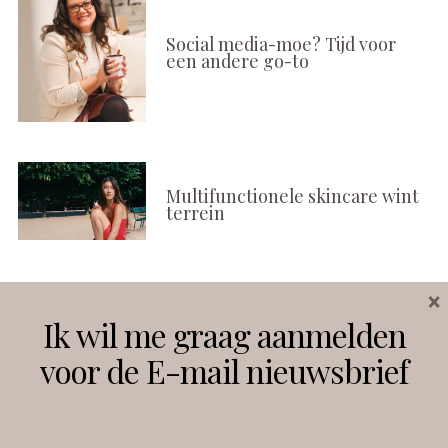
Social media-moe? Tijd voor
een andere go-to
Multifunctionele skincare wint
terrein
×
Volg ons
Ik wil me graag aanmelden
voor de E-mail nieuwsbrief
Instagram
Facebook