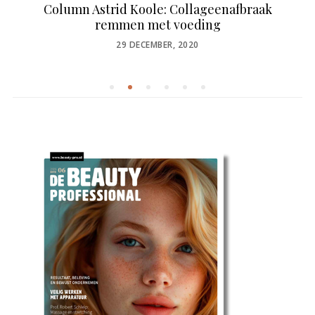
Column Astrid Koole: Collageenafbraak
remmen met voeding
POSTED
29 DECEMBER, 2020
ON