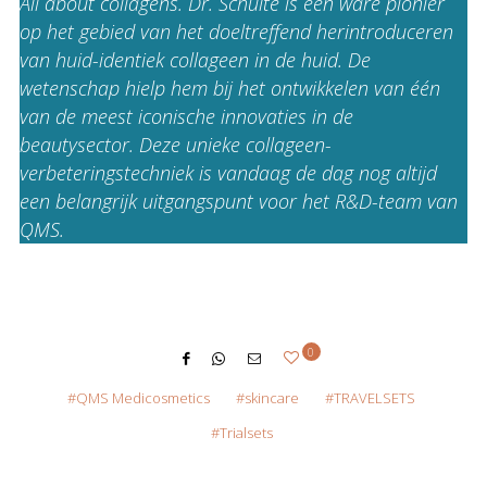
All about collagens. Dr. Schulte is een ware pionier
op het gebied van het doeltreffend herintroduceren
van huid-identiek collageen in de huid. De
wetenschap hielp hem bij het ontwikkelen van één
van de meest iconische innovaties in de
beautysector. Deze unieke collageen-
verbeteringstechniek is vandaag de dag nog altijd
een belangrijk uitgangspunt voor het R&D-team van
QMS.
0
QMS Medicosmetics
skincare
TRAVELSETS
Trialsets