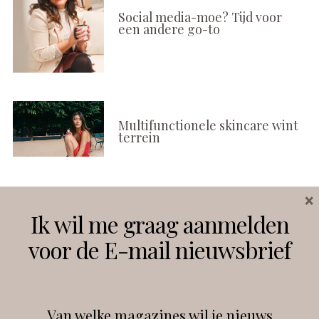
Social media-moe? Tijd voor
een andere go-to
Multifunctionele skincare wint
terrein
×
Volg ons
Ik wil me graag aanmelden
voor de E-mail nieuwsbrief
Instagram
Facebook
Van welke magazines wil je nieuws