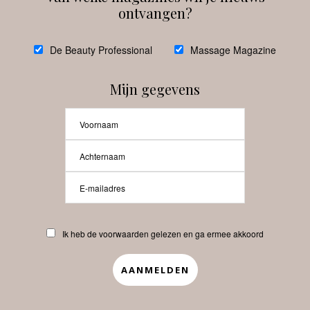
ontvangen?
@
debeautyprofessional
De Beauty Professional
Massage Magazine
Mijn gegevens
Laat meer posts zien
Beauty-Pro.nl
Ik heb de voorwaarden gelezen en ga ermee akkoord
Vacatures
Abonneren
Contact
Privacyverklaring
APP
Copyrights © 2025 Beauty Pro. All Rights Reserved.