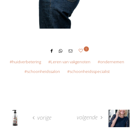
1
huidverbetering
Leren van vakgenoten
ondernemen
schoonheidssalon
schoonheidsspecialist
volgende
vorige