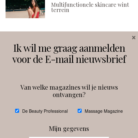
Multifunctionele skincare wint
terrein
×
Volg ons
Ik wil me graag aanmelden
voor de E-mail nieuwsbrief
Instagram
Facebook
Van welke magazines wil je nieuws
ontvangen?
@
debeautyprofessional
De Beauty Professional
Massage Magazine
Mijn gegevens