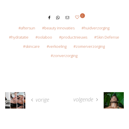
0
aftersun
beauty innovaties
huidverzorging
hydratatie
oolaboo
productnieuws
Skin Defense
skincare
verkoeling
zomerverzorging
zonverzorging
volgende
vorige