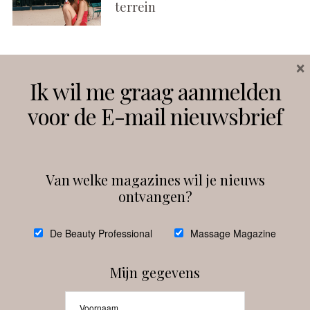
terrein
×
Volg ons
Ik wil me graag aanmelden
voor de E-mail nieuwsbrief
Instagram
Facebook
Van welke magazines wil je nieuws
ontvangen?
@
debeautyprofessional
De Beauty Professional
Massage Magazine
Mijn gegevens