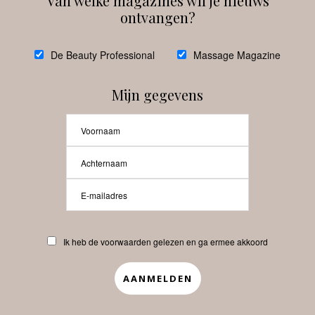
Van welke magazines wil je nieuws
ontvangen?
@
debeautyprofessional
De Beauty Professional
Massage Magazine
Mijn gegevens
Laat meer posts zien
Beauty-Pro.nl
Ik heb de voorwaarden gelezen en ga ermee akkoord
Vacatures
Abonneren
Contact
Privacyverklaring
APP
Copyrights © 2025 Beauty Pro. All Rights Reserved.