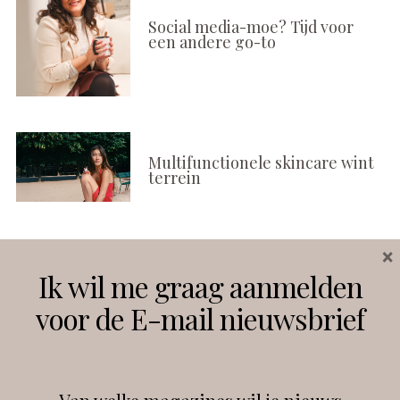
Social media-moe? Tijd voor
een andere go-to
Multifunctionele skincare wint
terrein
×
Volg ons
Ik wil me graag aanmelden
voor de E-mail nieuwsbrief
Instagram
Facebook