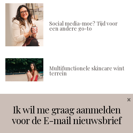
Social media-moe? Tijd voor
een andere go-to
Multifunctionele skincare wint
terrein
×
Volg ons
Ik wil me graag aanmelden
voor de E-mail nieuwsbrief
Instagram
Facebook