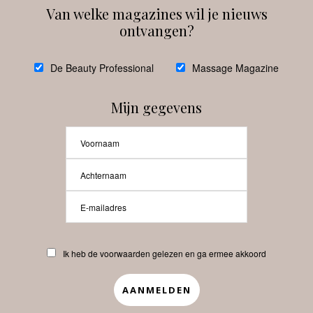
Van welke magazines wil je nieuws
ontvangen?
@
debeautyprofessional
De Beauty Professional
Massage Magazine
Mijn gegevens
Laat meer posts zien
Beauty-Pro.nl
Ik heb de voorwaarden gelezen en ga ermee akkoord
Vacatures
Abonneren
Contact
Privacyverklaring
APP
Copyrights © 2025 Beauty Pro. All Rights Reserved.