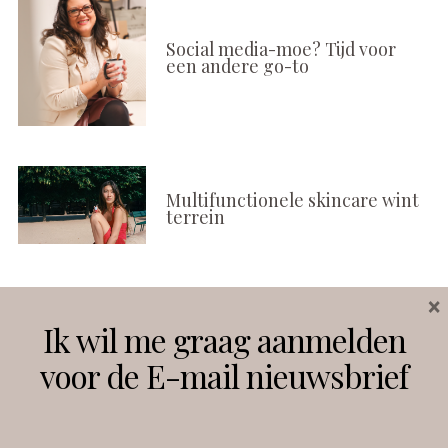
Social media-moe? Tijd voor
een andere go-to
Multifunctionele skincare wint
terrein
×
Volg ons
Ik wil me graag aanmelden
voor de E-mail nieuwsbrief
Instagram
Facebook