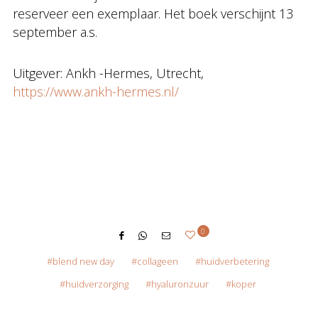
reserveer een exemplaar. Het boek verschijnt 13
september a.s.
Uitgever: Ankh -Hermes, Utrecht,
https://www.ankh-hermes.nl/
0
blend new day
collageen
huidverbetering
huidverzorging
hyaluronzuur
koper