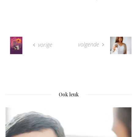
volgende
vorige
Ook leuk