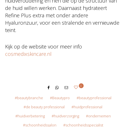
huidveroudering en hen die op de structuur van
de huid willen werken. Daarnaast hydrateert
Refine Plus extra met onder andere
Hyaluronzuur, voor een stralende en vernieuwde
teint.
Kijk op de website voor meer info
cosmedixskincare.nl
0
beautybranche
Beautypro
beautyprofessional
de beauty professional
huidprofessional
huidverbetering
huidverzorging
ondernemen
schoonheidssalon
schoonheidsspecialist