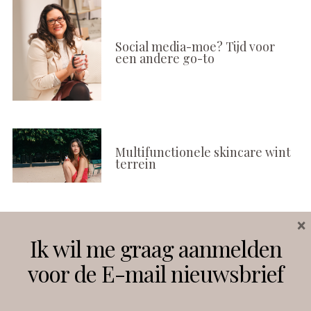
Social media-moe? Tijd voor
een andere go-to
Multifunctionele skincare wint
terrein
×
Volg ons
Ik wil me graag aanmelden
voor de E-mail nieuwsbrief
Instagram
Facebook