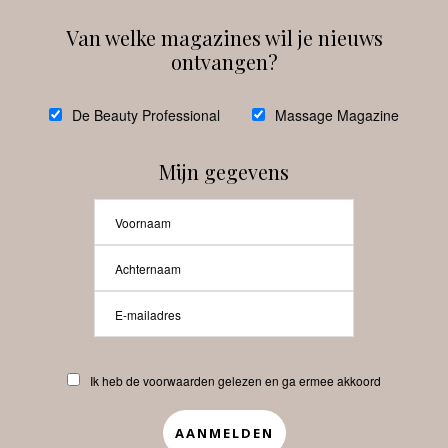
Van welke magazines wil je nieuws
ontvangen?
@
debeautyprofessional
De Beauty Professional
Massage Magazine
Mijn gegevens
Laat meer posts zien
Beauty-Pro.nl
Ik heb de voorwaarden gelezen en ga ermee akkoord
Vacatures
Abonneren
Contact
Privacyverklaring
APP