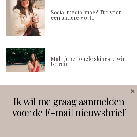
Social media-moe? Tijd voor
een andere go-to
Multifunctionele skincare wint
terrein
×
Volg ons
Ik wil me graag aanmelden
voor de E-mail nieuwsbrief
Instagram
Facebook