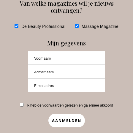
Van welke magazines wil je nieuws
ontvangen?
@
debeautyprofessional
De Beauty Professional
Massage Magazine
Mijn gegevens
Laat meer posts zien
Beauty-Pro.nl
Ik heb de voorwaarden gelezen en ga ermee akkoord
Vacatures
Abonneren
Contact
Privacyverklaring
APP
Copyrights © 2025 Beauty Pro. All Rights Reserved.