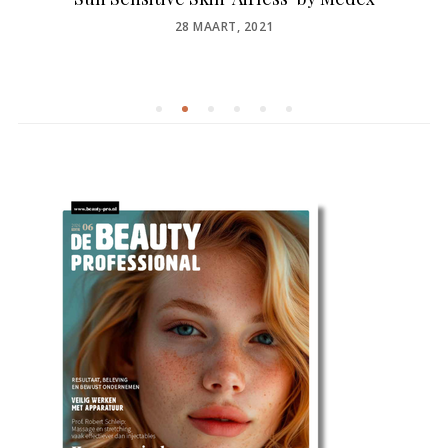
POSTED
28 MAART, 2021
ON