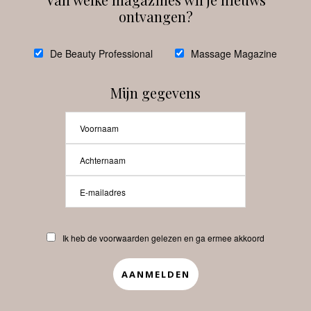
ontvangen?
@
debeautyprofessional
De Beauty Professional
Massage Magazine
Mijn gegevens
Laat meer posts zien
Beauty-Pro.nl
Ik heb de voorwaarden gelezen en ga ermee akkoord
Vacatures
Abonneren
Contact
Privacyverklaring
APP
Copyrights © 2025 Beauty Pro. All Rights Reserved.