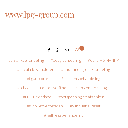
www.lpg-group.com
0
afslankbehandeling
body contouring
Cellu M6 INFINITY
circulatie stimuleren
endermologie behandeling
figuurcorrectie
lichaamsbehandeling
lichaamscontouren verfijnen
LPG endermologie
LPG Nederland
ontspanning en afslanken
silhouet verbeteren
Silhouette Reset
wellness behandeling