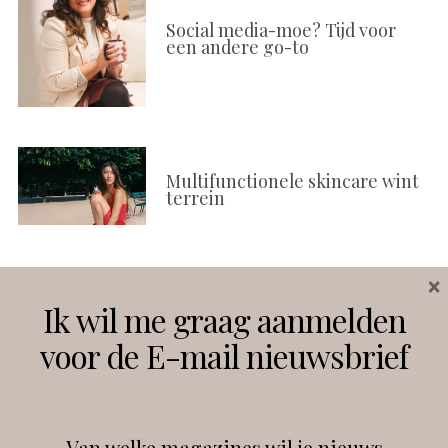
Social media-moe? Tijd voor
een andere go-to
Multifunctionele skincare wint
terrein
×
Volg ons
Ik wil me graag aanmelden
voor de E-mail nieuwsbrief
Instagram
Facebook
Van welke magazines wil je nieuws