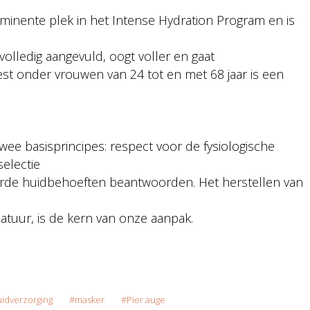
rominente plek in het Intense Hydration Program en is
olledig aangevuld, oogt voller en gaat
test onder vrouwen van 24 tot en met 68 jaar is een
ee basisprincipes: respect voor de fysiologische
electie
eerde huidbehoeften beantwoorden. Het herstellen van
d
natuur, is de kern van onze aanpak.
idverzorging
masker
Pier auge