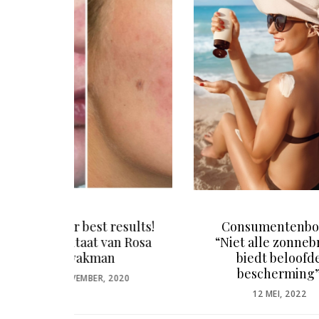
esults!
Consumentenbond:
Bea
n Rosa
“Niet alle zonnebrand
lance
biedt beloofde
bescherming”
020
POSTED
12 MEI, 2022
ON