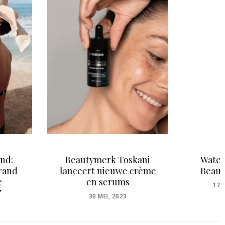
utymerk Toskani
Waterproof Brows by
ert nieuwe crème
Beautyleverancier.nl
en serums
POSTED
17 SEPTEMBER, 2020
ON
POSTED
30 MEI, 2023
ON