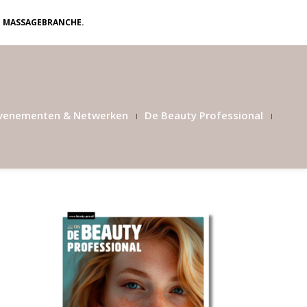
N MASSAGEBRANCHE.
venementen & Netwerken
De Beauty Professional