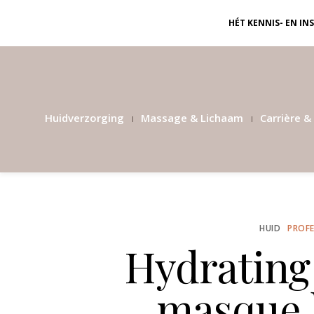
HÉT KENNIS- EN I
Huidverzorging
Massage & Lichaam
Carrière & 
HUID
PROFE
Hydrating
masque 