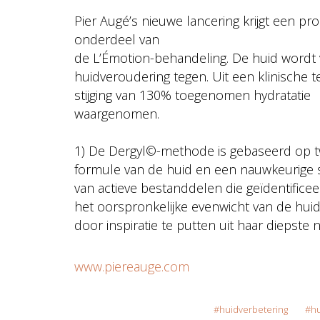
Pier Augé’s nieuwe lancering krijgt een p
onderdeel van
de L’Émotion-behandeling. De huid wordt v
huidveroudering tegen. Uit een klinische 
stijging van 130% toegenomen hydratatie
waargenomen.
1) De Dergyl©-methode is gebaseerd op tw
formule van de huid en een nauwkeurige s
van actieve bestanddelen die geïdentific
het oorspronkelijke evenwicht van de hui
door inspiratie te putten uit haar diepste 
www.piereauge.com
huidverbetering
hu