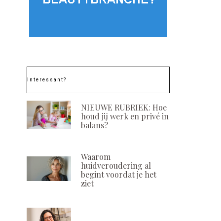
Interessant?
NIEUWE RUBRIEK: Hoe
houd jij werk en privé in
balans?
Winactie: Serum Triple
Glyconight 10%
Waarom
huidveroudering al
Rosa Mosqueta van Chi
by Yonka
begint voordat je het
Essential Cosmetics
POSTED
6 JANUARI, 20
ziet
ON
POSTED
6 AUGUSTUS, 2020
ON