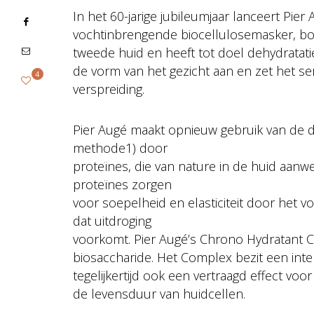
In het 60-jarige jubileumjaar lanceert Pi
vochtinbrengende biocellulosemasker, boo
tweede huid en heeft tot doel dehydratati
de vorm van het gezicht aan en zet het s
4
verspreiding.
Pier Augé maakt opnieuw gebruik van de 
methode1) door
proteïnes, die van nature in de huid aanwez
proteïnes zorgen
voor soepelheid en elasticiteit door het
dat uitdroging
voorkomt. Pier Augé’s Chrono Hydratant 
biosaccharide. Het Complex bezit een int
tegelijkertijd ook een vertraagd effect vo
de levensduur van huidcellen.