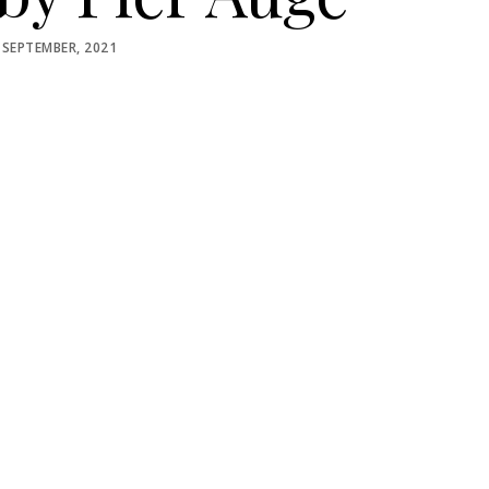
STED
 SEPTEMBER, 2021
N