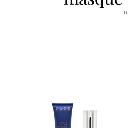
PO
18
O