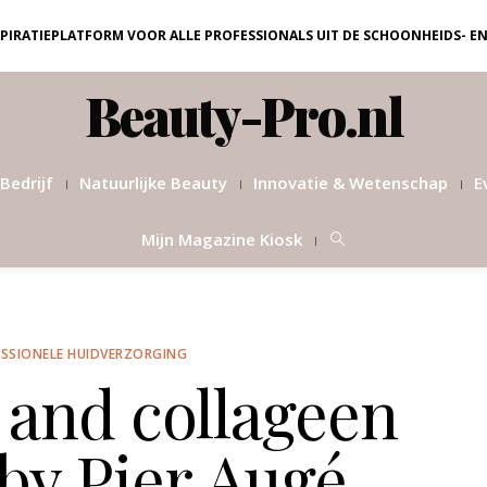
NSPIRATIEPLATFORM VOOR ALLE PROFESSIONALS UIT DE SCHOONHEIDS- E
Beauty-Pro.nl
Bedrijf
Natuurlijke Beauty
Innovatie & Wetenschap
E
Mijn Magazine Kiosk
SSIONELE HUIDVERZORGING
 and collageen
by Pier Augé