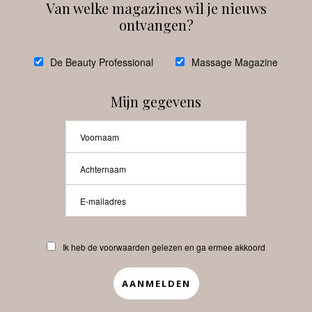
Van welke magazines wil je nieuws
ontvangen?
@
debeautyprofessional
De Beauty Professional
Massage Magazine
Mijn gegevens
Laat meer posts zien
Beauty-Pro.nl
Ik heb de voorwaarden gelezen en ga ermee akkoord
Vacatures
Abonneren
Contact
Privacyverklaring
APP
Copyrights © 2025 Beauty Pro. All Rights Reserved.