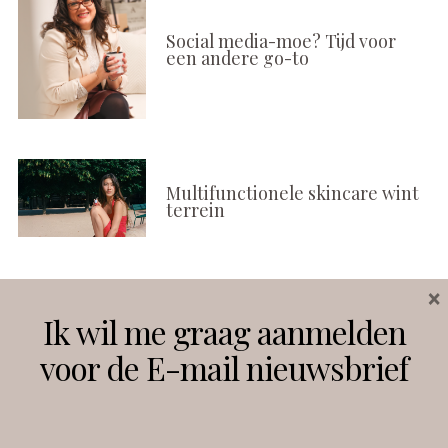
Social media-moe? Tijd voor
een andere go-to
Multifunctionele skincare wint
terrein
×
Volg ons
Ik wil me graag aanmelden
voor de E-mail nieuwsbrief
Instagram
Facebook