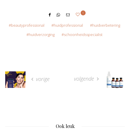
1
beautyprofessional
huidprofessional
huidverbetering
huidverzorging
schoonheidsspecialist
volgende
vorige
Ook leuk