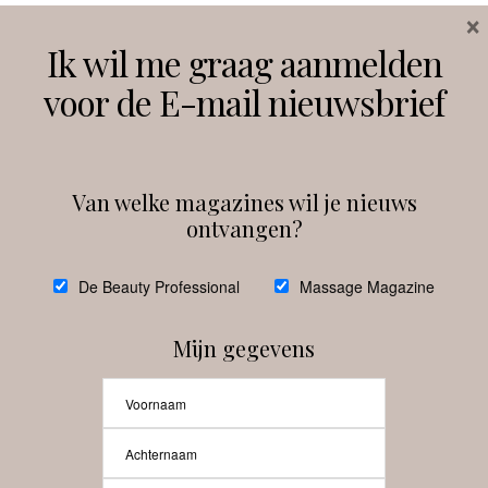
×
Volg ons
Ik wil me graag aanmelden
voor de E-mail nieuwsbrief
Instagram
Facebook
Van welke magazines wil je nieuws
ontvangen?
@
debeautyprofessional
De Beauty Professional
Massage Magazine
Mijn gegevens
Laat meer posts zien