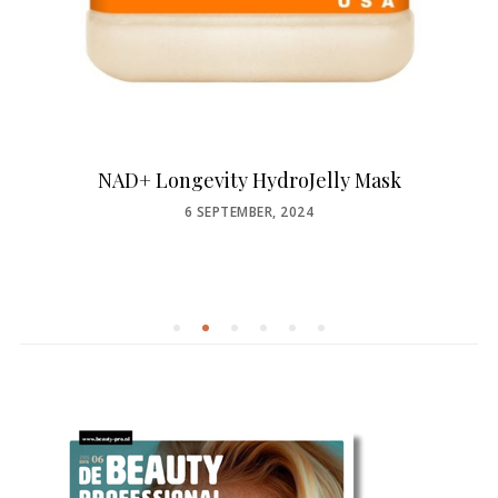
NAD+ Longevity HydroJelly Mask
POSTED
6 SEPTEMBER, 2024
ON