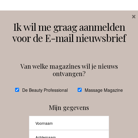
×
Volg ons
Ik wil me graag aanmelden
voor de E-mail nieuwsbrief
Instagram
Facebook
Van welke magazines wil je nieuws
ontvangen?
@
debeautyprofessional
De Beauty Professional
Massage Magazine
Mijn gegevens
Laat meer posts zien