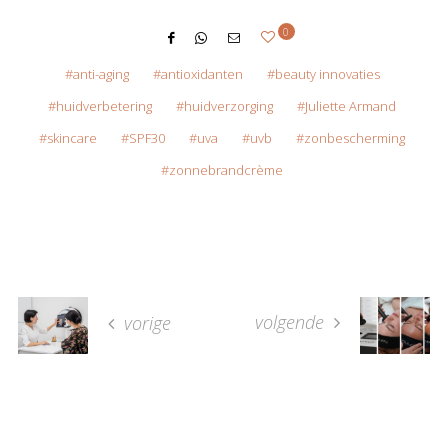
0
anti-aging
antioxidanten
beauty innovaties
huidverbetering
huidverzorging
Juliette Armand
skincare
SPF30
uva
uvb
zonbescherming
zonnebrandcrème
volgende
vorige