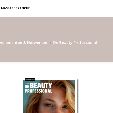
N MASSAGEBRANCHE.
venementen & Netwerken
De Beauty Professional