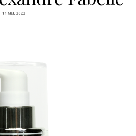
POSTED
11 MEI, 2022
ON