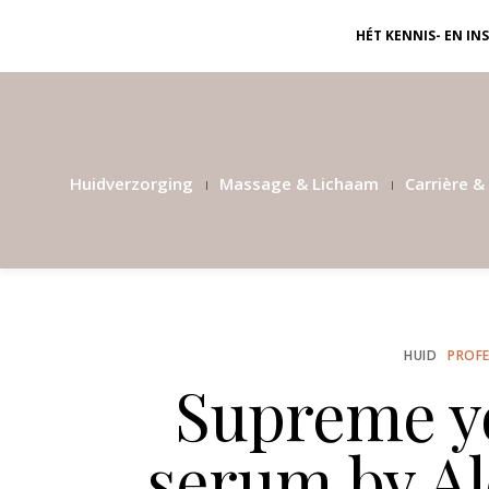
HÉT KENNIS- EN I
Huidverzorging
Massage & Lichaam
Carrière & 
HUID
PROFE
Supreme y
serum by Al