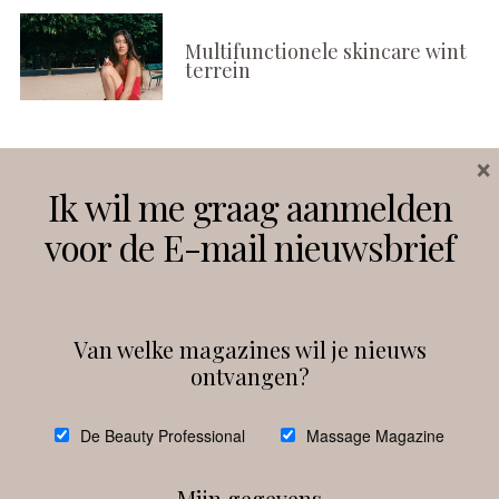
Multifunctionele skincare wint
terrein
×
Volg ons
Ik wil me graag aanmelden
voor de E-mail nieuwsbrief
Instagram
Facebook
Van welke magazines wil je nieuws
ontvangen?
@
debeautyprofessional
De Beauty Professional
Massage Magazine
Mijn gegevens