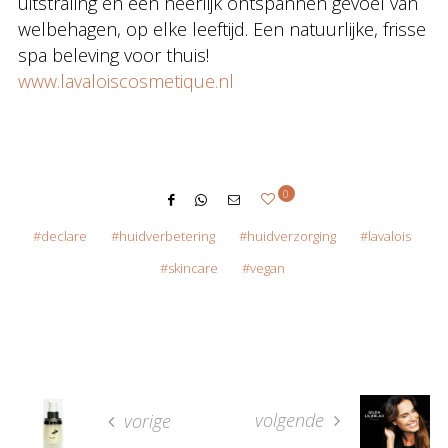
uitstraling en een heerlijk ontspannen gevoel van
welbehagen, op elke leeftijd. Een natuurlijke, frisse
spa beleving voor thuis!
www.lavaloiscosmetique.nl
0
declare
huidverbetering
huidverzorging
lavalois
skincare
vegan
volgende
vorige