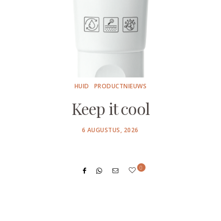
HUID
PRODUCTNIEUWS
Keep it cool
POSTED
6 AUGUSTUS, 2026
ON
0