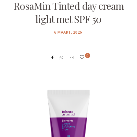
RosaMin Tinted day cream
light met SPF 50
POSTED
6 MAART, 2026
ON
0