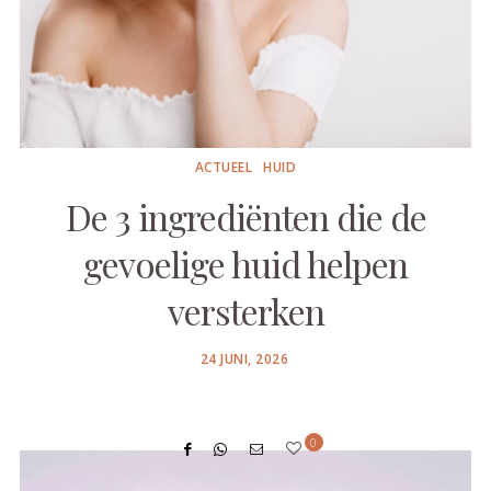
ACTUEEL
HUID
De 3 ingrediënten die de
gevoelige huid helpen
versterken
POSTED
24 JUNI, 2026
ON
0