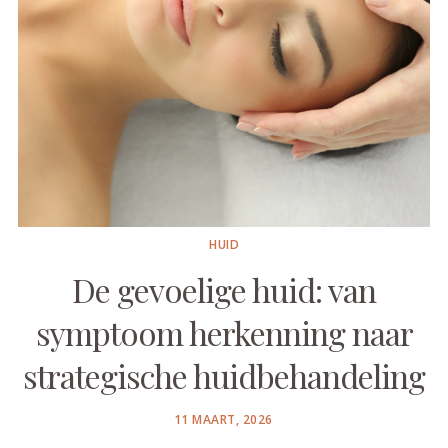
HUID
De gevoelige huid: van
symptoom herkenning naar
strategische huidbehandeling
POSTED
11 MAART, 2026
ON