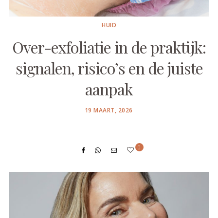
HUID
Over-exfoliatie in de praktijk:
signalen, risico’s en de juiste
aanpak
POSTED
19 MAART, 2026
ON
0