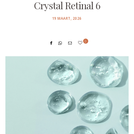
Crystal Retinal 6
POSTED
19 MAART, 2026
ON
0