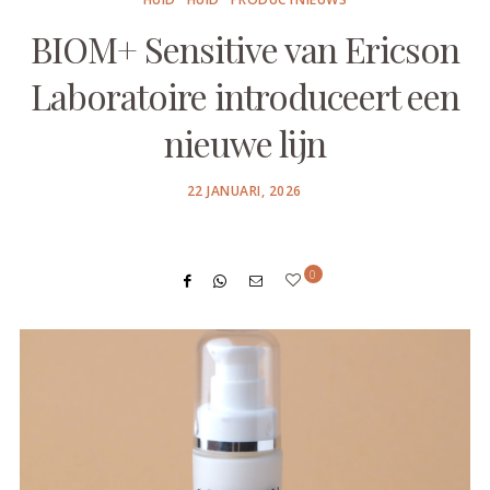
BIOM+ Sensitive van Ericson
Laboratoire introduceert een
nieuwe lijn
POSTED
22 JANUARI, 2026
ON
0