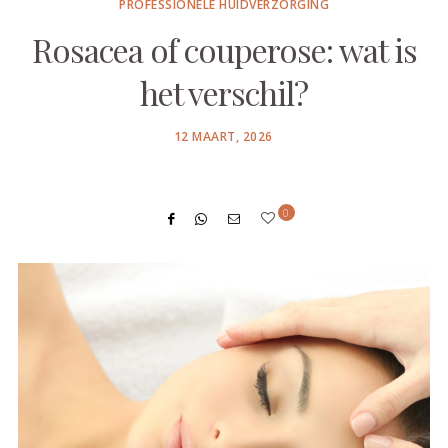
PROFESSIONELE HUIDVERZORGING
Rosacea of couperose: wat is
het verschil?
POSTED
12 MAART, 2026
ON
0