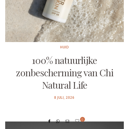
HUID
100% natuurlijke
zonbescherming van Chi
Natural Life
POSTED
8 JULI, 2026
ON
0