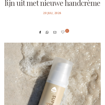
lijn uit met nieuwe handcrème
POSTED
20 JULI, 2026
ON
0