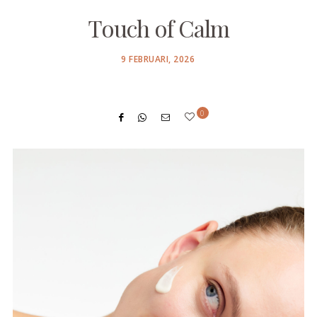
Touch of Calm
POSTED
9 FEBRUARI, 2026
ON
0