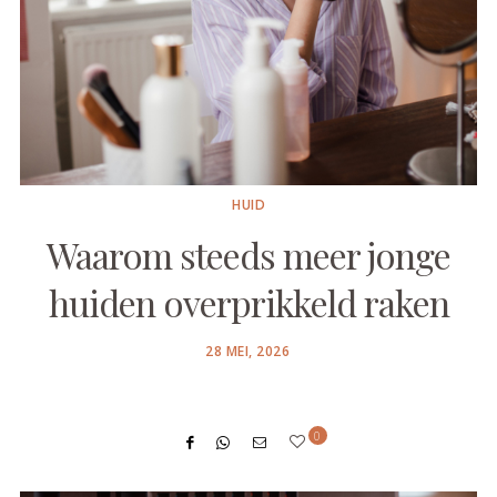
HUID
Waarom steeds meer jonge
huiden overprikkeld raken
POSTED
28 MEI, 2026
ON
0