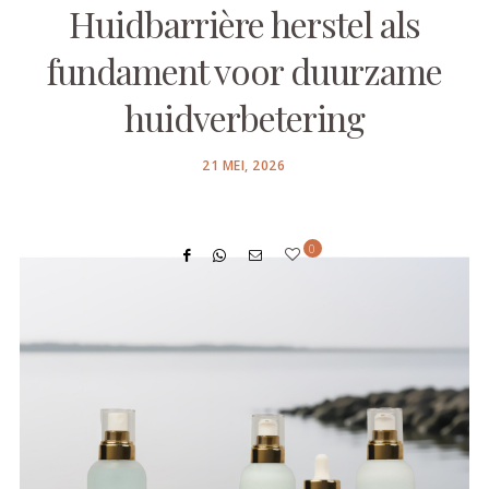
Huidbarrière herstel als
fundament voor duurzame
huidverbetering
POSTED
21 MEI, 2026
ON
0