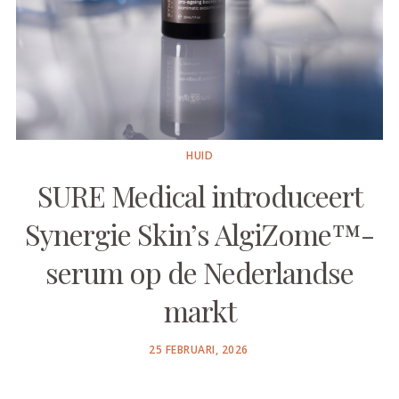
HUID
SURE Medical introduceert
Synergie Skin’s AlgiZome™-
serum op de Nederlandse
markt
POSTED
25 FEBRUARI, 2026
ON