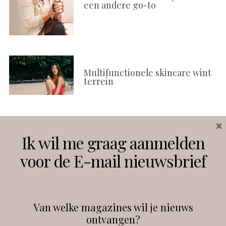
een andere go-to
Multifunctionele skincare wint
terrein
×
Volg ons
Ik wil me graag aanmelden
voor de E-mail nieuwsbrief
Instagram
Facebook
Van welke magazines wil je nieuws
ontvangen?