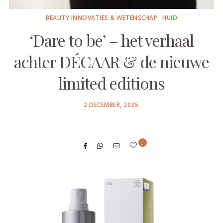
BEAUTY INNOVATIES & WETENSCHAP
HUID
‘Dare to be’ – het verhaal
achter DÉCAAR & de nieuwe
limited editions
POSTED
2 DECEMBER, 2025
ON
0