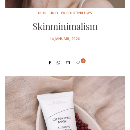
HUID
HUID
PRODUCTNIEUWS
Skinminimalism
POSTED
14 JANUARI, 2026
ON
0