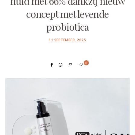
huid met 66% dankzij nieuw
concept met levende
probiotica
POSTED
11 SEPTEMBER, 2025
ON
0