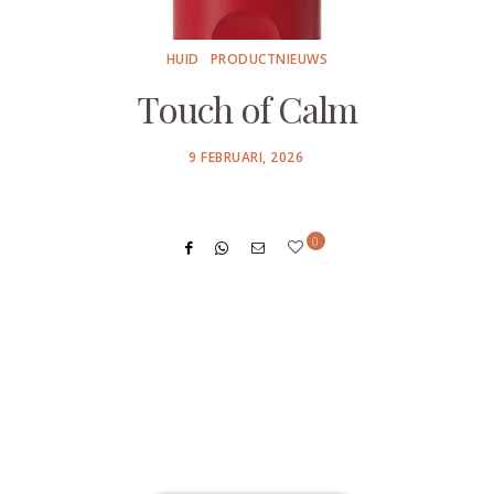
HUID
PRODUCTNIEUWS
Touch of Calm
POSTED
9 FEBRUARI, 2026
ON
0