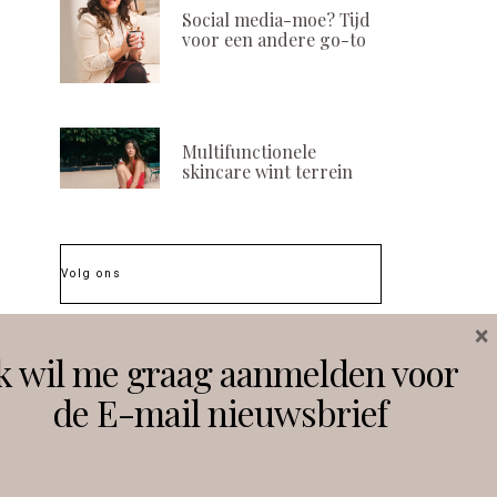
Social media-moe? Tijd
Led lite laser: innovatie
Binnenkort op 
voor een andere go-to
in ontharing en
de nieuwe edit
huidverbetering
Massage Mag
POSTED
POSTED
25 NOVEMBER, 2024
7 SEPTEMBER, 
ON
ON
Multifunctionele
skincare wint terrein
Volg ons
×
Instagram
Facebook
k wil me graag aanmelden voor
de E-mail nieuwsbrief
Follow on Instagram