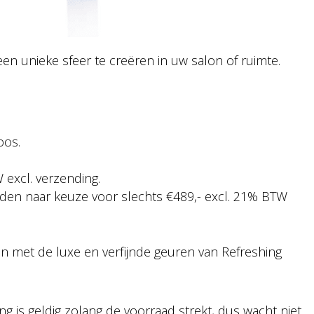
en unieke sfeer te creëren in uw salon of ruimte.
oos.
 excl. verzending.
en naar keuze voor slechts €489,- excl. 21% BTW
en met de luxe en verfijnde geuren van Refreshing
g is geldig zolang de voorraad strekt, dus wacht niet