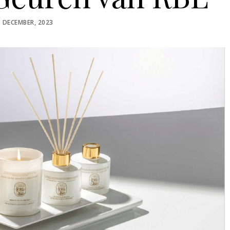
OSTED
3 DECEMBER, 2023
N