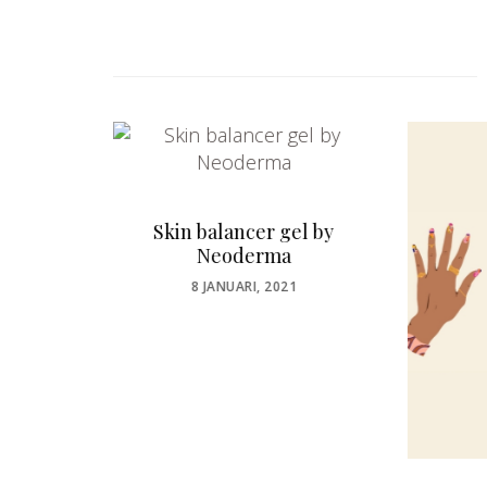
el by
1