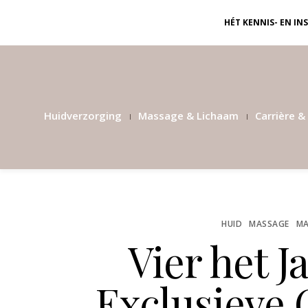
HÉT KENNIS- EN I
Huidverzorging
Massage & Lichaam
Carrière & 
HUID
MASSAGE
MA
Vier het J
Exclusieve