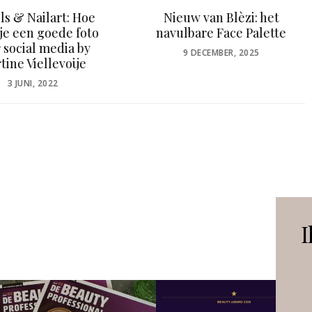
w van Blèzi: het
Onlangs verschenen
bare Face Palette
Massage Magazine
3|2024
POSTED
 DECEMBER, 2025
ON
POSTED
25 JUNI, 2024
ON
I