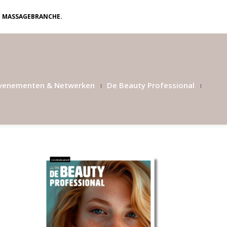
N MASSAGEBRANCHE.
venementen & Netwerken
De Beauty Professional