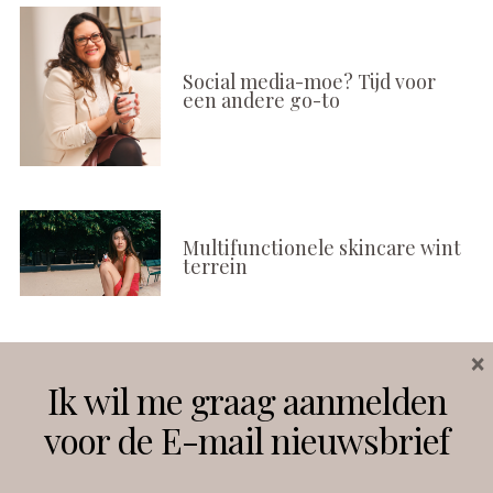
Social media-moe? Tijd voor
een andere go-to
Multifunctionele skincare wint
terrein
×
Volg ons
Ik wil me graag aanmelden
voor de E-mail nieuwsbrief
Instagram
Facebook