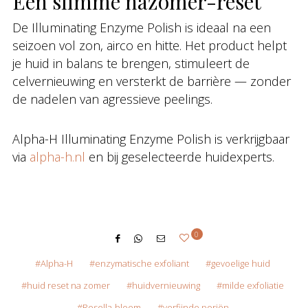
Een slimme nazomer-reset
De Illuminating Enzyme Polish is ideaal na een
seizoen vol zon, airco en hitte. Het product helpt
je huid in balans te brengen, stimuleert de
celvernieuwing en versterkt de barrière — zonder
de nadelen van agressieve peelings.
Alpha-H Illuminating Enzyme Polish is verkrijgbaar
via
alpha-h.nl
en bij geselecteerde huidexperts.
0
Alpha-H
enzymatische exfoliant
gevoelige huid
huid reset na zomer
huidvernieuwing
milde exfoliatie
Rosella-bloem
verfijnde poriën