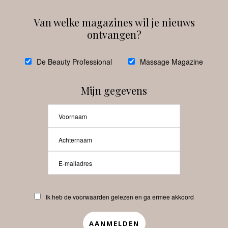
Van welke magazines wil je nieuws
ontvangen?
@
debeautyprofessional
De Beauty Professional
Massage Magazine
Mijn gegevens
Laat meer posts zien
Beauty-Pro.nl
Ik heb de voorwaarden gelezen en ga ermee akkoord
Vacatures
Abonneren
Contact
Privacyverklaring
APP