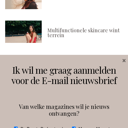
Multifunctionele skincare wint
terrein
×
Volg ons
Ik wil me graag aanmelden
voor de E-mail nieuwsbrief
Instagram
Facebook
Van welke magazines wil je nieuws
ontvangen?
@
debeautyprofessional