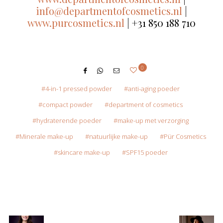
info@departmentofcosmetics.nl
|
www.purcosmetics.nl
| +31 850 188 710
0
4-in-1 pressed powder
anti-aging poeder
compact powder
department of cosmetics
hydraterende poeder
make-up met verzorging
Minerale make-up
natuurlijke make-up
Pür Cosmetics
skincare make-up
SPF15 poeder