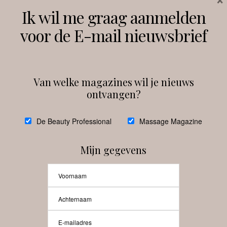
Volg ons
Ik wil me graag aanmelden
voor de E-mail nieuwsbrief
Instagram
Facebook
Van welke magazines wil je nieuws
ontvangen?
@
debeautyprofessional
De Beauty Professional
Massage Magazine
Mijn gegevens
Laat meer posts zien