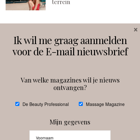
terrein
×
Volg ons
Ik wil me graag aanmelden
voor de E-mail nieuwsbrief
Instagram
Facebook
Van welke magazines wil je nieuws
ontvangen?
@
debeautyprofessional
De Beauty Professional
Massage Magazine
Mijn gegevens