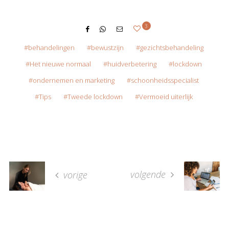
3
behandelingen
bewustzijn
gezichtsbehandeling
Het nieuwe normaal
huidverbetering
lockdown
ondernemen en marketing
schoonheidsspecialist
Tips
Tweede lockdown
Vermoeid uiterlijk
volgende
vorige