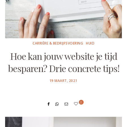
CARRIÈRE & BEDRIJFSVOERING
HUID
Hoe kan jouw website je tijd
besparen? Drie concrete tips!
POSTED
19 MAART, 2021
ON
0