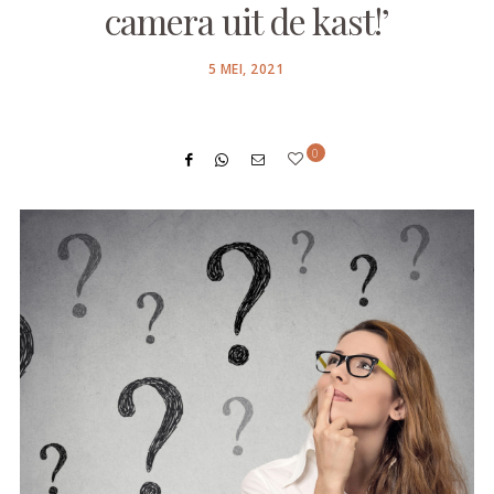
camera uit de kast!’
POSTED
5 MEI, 2021
ON
0