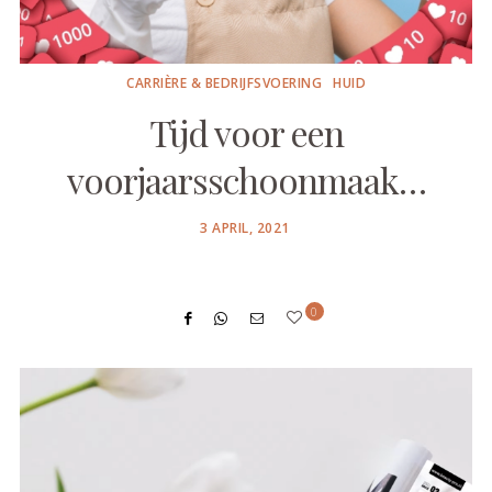
CARRIÈRE & BEDRIJFSVOERING
HUID
Tijd voor een
voorjaarsschoonmaak…
POSTED
3 APRIL, 2021
ON
0