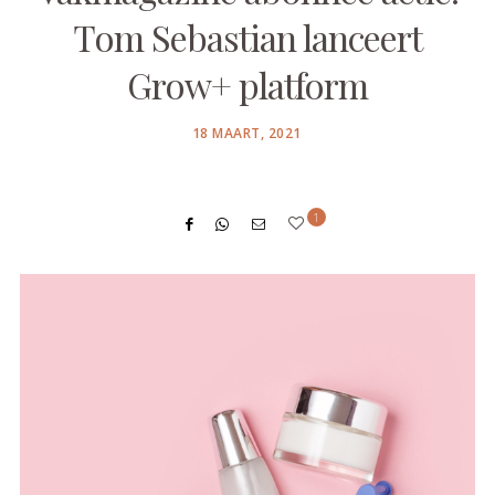
Tom Sebastian lanceert
Grow+ platform
POSTED
18 MAART, 2021
ON
1