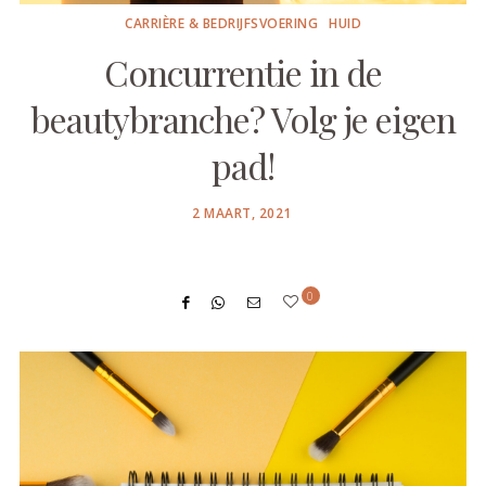
CARRIÈRE & BEDRIJFSVOERING
HUID
Concurrentie in de
beautybranche? Volg je eigen
pad!
POSTED
2 MAART, 2021
ON
0