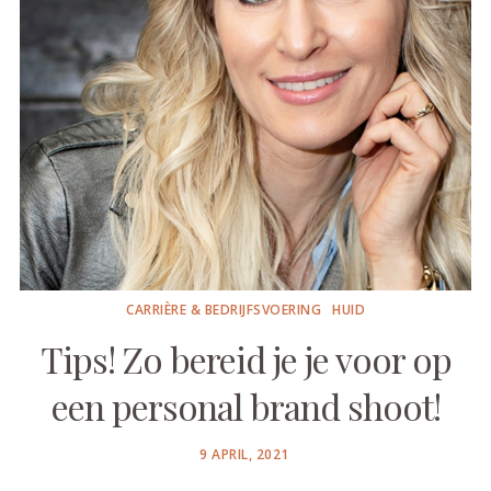
CARRIÈRE & BEDRIJFSVOERING
HUID
Tips! Zo bereid je je voor op
een personal brand shoot!
POSTED
9 APRIL, 2021
ON