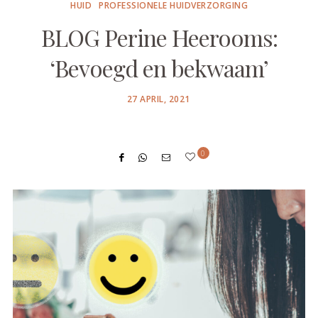
HUID
PROFESSIONELE HUIDVERZORGING
BLOG Perine Heerooms:
‘Bevoegd en bekwaam’
POSTED
27 APRIL, 2021
ON
0