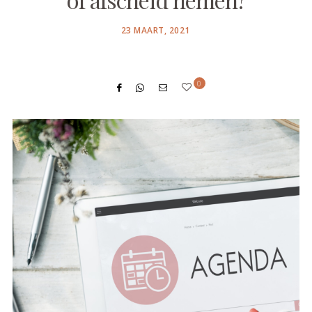
POSTED
23 MAART, 2021
ON
0