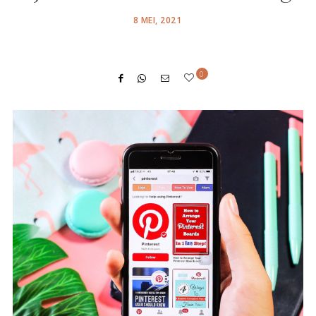
POSTED
8 MEI, 2021
ON
0