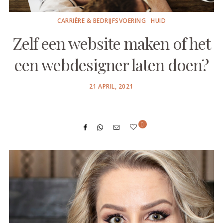
CARRIÈRE & BEDRIJFSVOERING
HUID
Zelf een website maken of het
een webdesigner laten doen?
POSTED
21 APRIL, 2021
ON
0