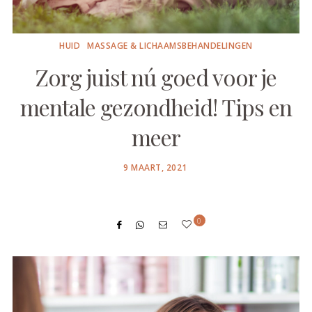
HUID
MASSAGE & LICHAAMSBEHANDELINGEN
Zorg juist nú goed voor je
mentale gezondheid! Tips en
meer
POSTED
9 MAART, 2021
ON
0