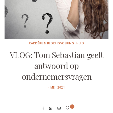
CARRIÈRE & BEDRIJFSVOERING
HUID
VLOG: Tom Sebastian geeft
antwoord op
ondernemersvragen
POSTED
4 MEI, 2021
ON
1