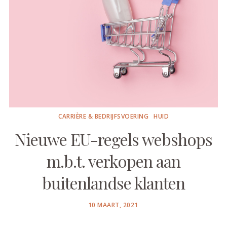
CARRIÈRE & BEDRIJFSVOERING
HUID
Nieuwe EU-regels webshops
m.b.t. verkopen aan
buitenlandse klanten
POSTED
10 MAART, 2021
ON