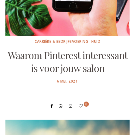
CARRIÈRE & BEDRIJFSVOERING
HUID
Waarom Pinterest interessant
is voor jouw salon
POSTED
6 MEI, 2021
ON
0