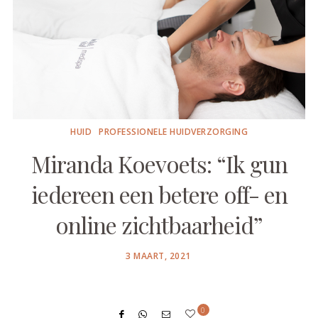
HUID
PROFESSIONELE HUIDVERZORGING
Miranda Koevoets: “Ik gun
iedereen een betere off- en
online zichtbaarheid”
POSTED
3 MAART, 2021
ON
0