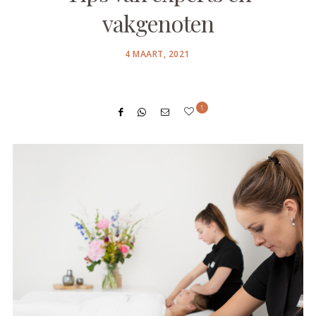
vakgenoten
POSTED
4 MAART, 2021
ON
1