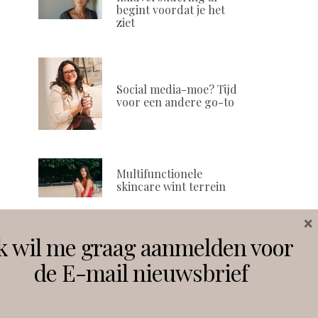
begint voordat je het
ziet
Social media-moe? Tijd
voor een andere go-to
Multifunctionele
skincare wint terrein
×
k wil me graag aanmelden voor
Volg ons
de E-mail nieuwsbrief
Instagram
Facebook