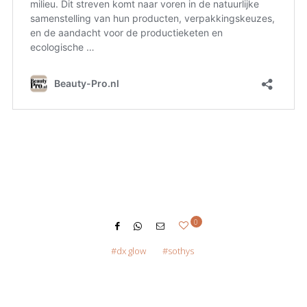
0
dx glow
sothys