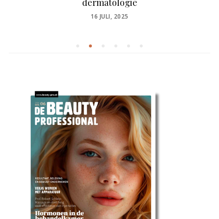
dermatologie
POSTED
16 JULI, 2025
ON