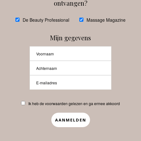
ontvangen?
@
debeautyprofessional
De Beauty Professional
Massage Magazine
Mijn gegevens
Laat meer posts zien
Beauty-Pro.nl
Ik heb de voorwaarden gelezen en ga ermee akkoord
Vacatures
Abonneren
Contact
Privacyverklaring
APP
Copyrights © 2025 Beauty Pro. All Rights Reserved.