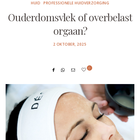
HUID
PROFESSIONELE HUIDVERZORGING
Ouderdomsvlek of overbelast
orgaan?
POSTED
2 OKTOBER, 2025
ON
0