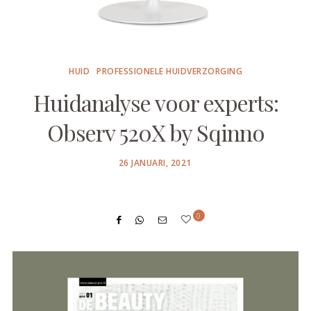
HUID
PROFESSIONELE HUIDVERZORGING
Huidanalyse voor experts:
Observ 520X by Sqinno
POSTED
26 JANUARI, 2021
ON
0