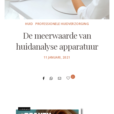
HUID
PROFESSIONELE HUIDVERZORGING
De meerwaarde van
huidanalyse apparatuur
POSTED
11 JANUARI, 2021
ON
0