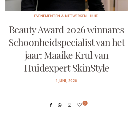
EVENEMENTEN & NETWERKEN
HUID
Beauty Award 2026 winnares
Schoonheidspecialist van het
jaar: Maaike Krul van
Huidexpert SkinStyle
POSTED
1 JUNI, 2026
ON
0