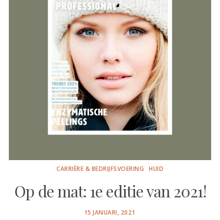
CARRIÈRE & BEDRIJFSVOERING
HUID
Op de mat: 1e editie van 2021!
POSTED
15 JANUARI, 2021
ON