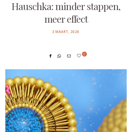
Hauschka: minder stappen,
meer effect
POSTED
3 MAART, 2026
ON
0