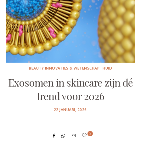
BEAUTY INNOVATIES & WETENSCHAP
HUID
Exosomen in skincare zijn dé
trend voor 2026
POSTED
22 JANUARI, 2026
ON
0