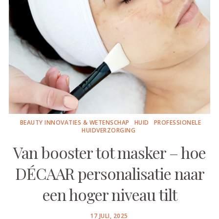
BEAUTY INNOVATIES & WETENSCHAP
HUID
PROFESSIONELE
HUIDVERZORGING
Van booster tot masker – hoe
DÉCAAR personalisatie naar
een hoger niveau tilt
POSTED
17 JULI, 2025