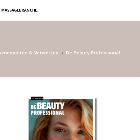
N MASSAGEBRANCHE.
venementen & Netwerken
De Beauty Professional