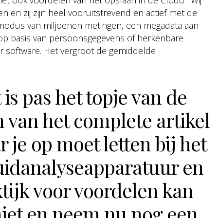
iet ook voordelen van het opslaan in de Cloud. “Wij
 en zij zijn heel vooruitstrevend en actief met de
n modus van miljoenen metingen, een megadata aan
et op basis van persoonsgegevens of herkenbare
ger software. Het vergroot de gemiddelde
 is pas het topje van de
n van het complete artikel
r je op moet letten bij het
uidanalyseapparatuur en
ktijk voor voordelen kan
niet en neem nu nog een