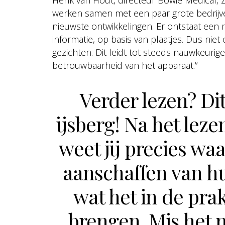
Henk van Hout, directeur Bowie Medical, z
werken samen met een paar grote bedrijven
nieuwste ontwikkelingen. Er ontstaat ee
informatie, op basis van plaatjes. Dus ni
gezichten. Dit leidt tot steeds nauwkeuri
betrouwbaarheid van het apparaat.”
Verder lezen? Dit
ijsberg! Na het leze
weet jij precies waa
aanschaffen van h
wat het in de pra
brengen. Mis het 