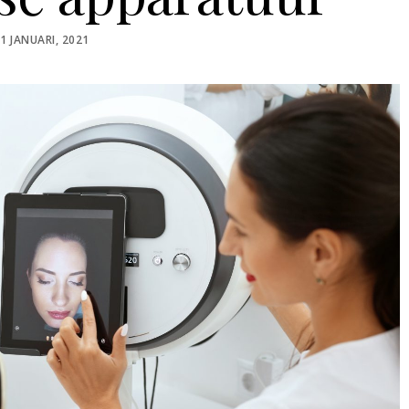
OSTED
1 JANUARI, 2021
ON