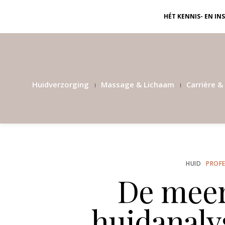
HÉT KENNIS- EN I
Huidverzorging
Massage & Lichaam
Carrière & 
HUID
PROFE
De mee
huidanaly