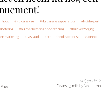
nnement!
n hout
Huidanalyse
Huidanalyseapparatuur
Huidexpert
rbetering
huidverbetering en verzorging
huidverzorging
en marketing
pascaud
schoonheidsspecialist
Sqinno
volgende
Cleansing milk by Neoderma
 Vries