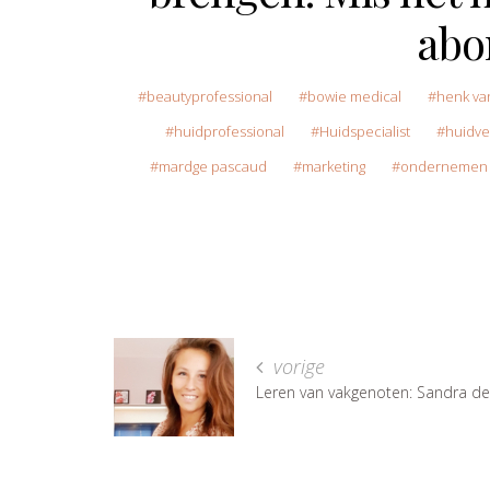
abo
beautyprofessional
bowie medical
henk va
huidprofessional
Huidspecialist
huidve
mardge pascaud
marketing
ondernemen 
vorige
Leren van vakgenoten: Sandra de