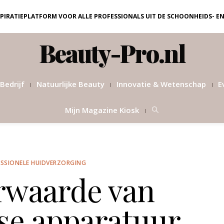
NSPIRATIEPLATFORM VOOR ALLE PROFESSIONALS UIT DE SCHOONHEIDS- E
Beauty-Pro.nl
Bedrijf
Natuurlijke Beauty
Innovatie & Wetenschap
E
Mijn Magazine Kiosk
SSIONELE HUIDVERZORGING
rwaarde van
se apparatuur