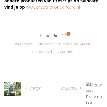
andere producten van Prescription Skincare
vind je op
www.prescriptionskincare.nl
0
huidherstel
littekens
Prescription Skincare
Recovery Oil
Vitamine e
volgende
vorige