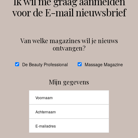
Ik wil me graag aanmelden
voor de E-mail nieuwsbrief
Instagram
Facebook
Van welke magazines wil je nieuws
ontvangen?
@
debeautyprofessional
De Beauty Professional
Massage Magazine
Mijn gegevens
Laat meer posts zien
Beauty-Pro.nl