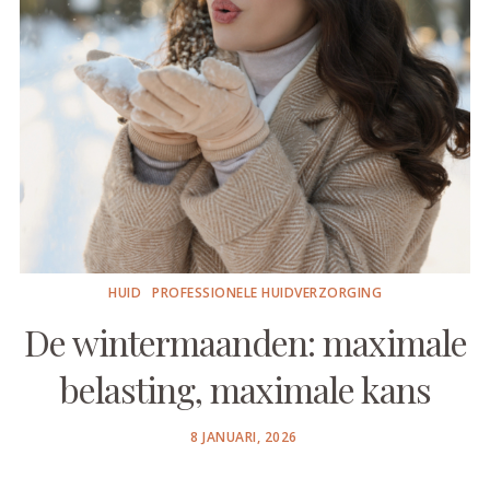
HUID
PROFESSIONELE HUIDVERZORGING
De wintermaanden: maximale
belasting, maximale kans
POSTED
8 JANUARI, 2026
ON