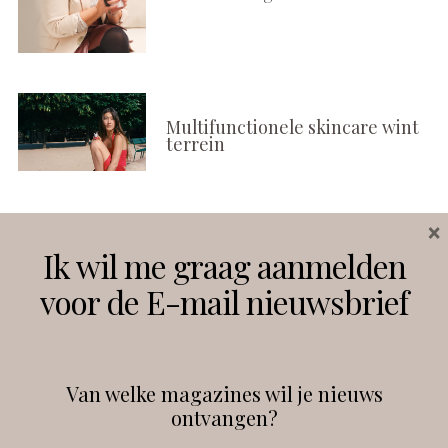
Multifunctionele skincare wint
terrein
×
Volg ons
Ik wil me graag aanmelden
voor de E-mail nieuwsbrief
Instagram
Facebook
Van welke magazines wil je nieuws
ontvangen?
@
debeautyprofessional