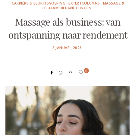
CARRIÈRE & BEDRIJFSVOERING
EXPERTCOLUMNS
MASSAGE &
LICHAAMSBEHANDELINGEN
Massage als business: van
ontspanning naar rendement
POSTED
8 JANUARI, 2026
ON
0