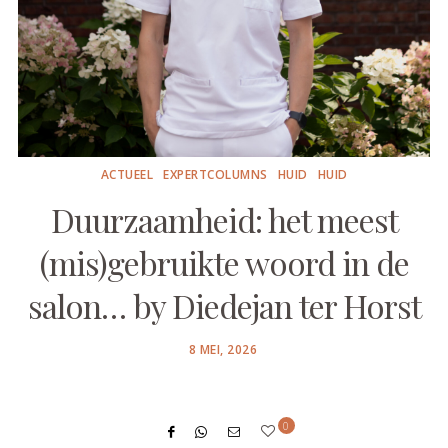
ACTUEEL
EXPERTCOLUMNS
HUID
HUID
Duurzaamheid: het meest
(mis)gebruikte woord in de
salon… by Diedejan ter Horst
POSTED
8 MEI, 2026
ON
0