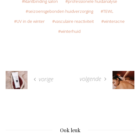
klantbinding salon
professionele huidanalyse
seizoensgebonden huidverzorging
TEWL
UV in de winter
vasculaire reactiviteit
winteracne
winterhuid
volgende
vorige
Ook leuk