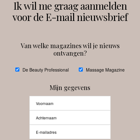
Ik wil me graag aanmelden
voor de E-mail nieuwsbrief
Instagram
Facebook
Van welke magazines wil je nieuws
ontvangen?
@
debeautyprofessional
De Beauty Professional
Massage Magazine
Mijn gegevens
Laat meer posts zien
Beauty-Pro.nl