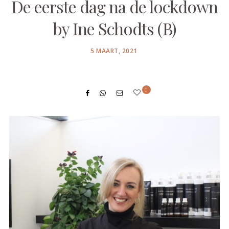
De eerste dag na de lockdown
by Ine Schodts (B)
POSTED
5 MAART, 2021
ON
0