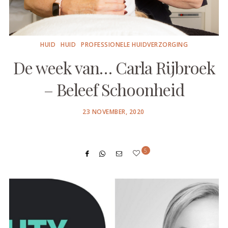
HUID
HUID
PROFESSIONELE HUIDVERZORGING
De week van… Carla Rijbroek
– Beleef Schoonheid
POSTED
23 NOVEMBER, 2020
ON
5