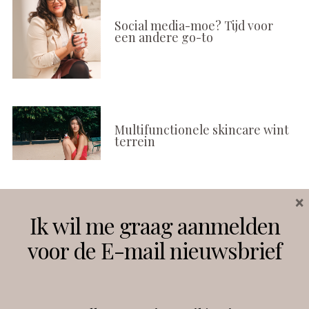
Social media-moe? Tijd voor
een andere go-to
Multifunctionele skincare wint
terrein
×
Volg ons
Ik wil me graag aanmelden
voor de E-mail nieuwsbrief
Instagram
Facebook