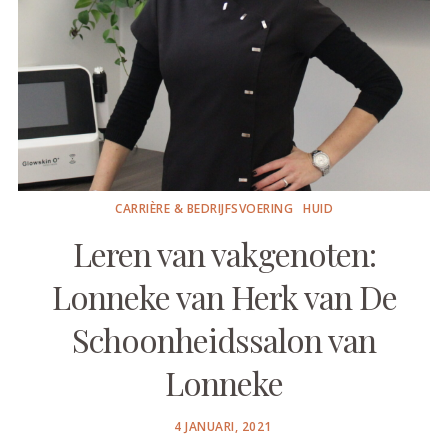
CARRIÈRE & BEDRIJFSVOERING
HUID
Leren van vakgenoten:
Lonneke van Herk van De
Schoonheidssalon van
Lonneke
POSTED
4 JANUARI, 2021
ON