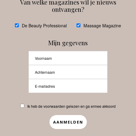
Van welke magazines wil je nieuws
ontvangen?
@
debeautyprofessional
De Beauty Professional
Massage Magazine
Mijn gegevens
Laat meer posts zien
Beauty-Pro.nl
Ik heb de voorwaarden gelezen en ga ermee akkoord
Vacatures
Abonneren
Contact
Privacyverklaring
APP
Copyrights © 2025 Beauty Pro. All Rights Reserved.