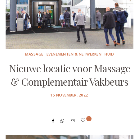
MASSAGE
EVENEMENTEN & NETWERKEN
HUID
Nieuwe locatie voor Massage
& Complementair Vakbeurs
POSTED
15 NOVEMBER, 2022
ON
0