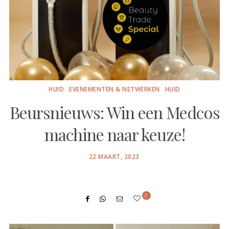
HUID
EVENEMENTEN & NETWERKEN
HUID
Beursnieuws: Win een Medcos
machine naar keuze!
POSTED
22 MAART, 2023
ON
0