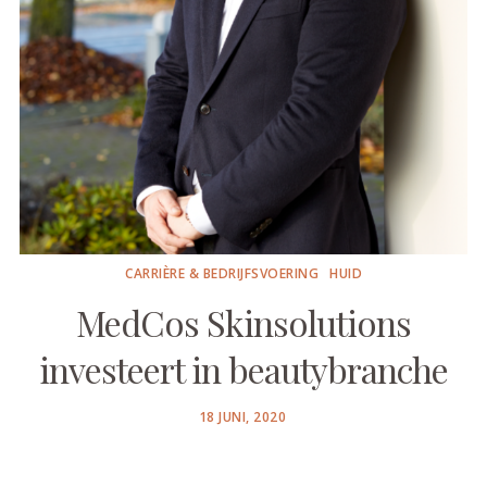
CARRIÈRE & BEDRIJFSVOERING
HUID
MedCos Skinsolutions
investeert in beautybranche
POSTED
18 JUNI, 2020
ON