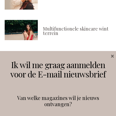
Multifunctionele skincare wint
terrein
×
Volg ons
Ik wil me graag aanmelden
voor de E-mail nieuwsbrief
Instagram
Facebook
Van welke magazines wil je nieuws
ontvangen?
@
debeautyprofessional