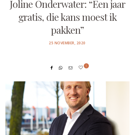
Joline Onderwater: “Een jaar
gratis, die kans moest ik
pakken”
POSTED
25 NOVEMBER, 2020
ON
1