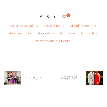
0
Bacillus coagulans
Esse skincare
Huidmicrobioom
huidverzorging
hydratatie
Innovatie
probiotica
professionele skincare
volgende
vorige