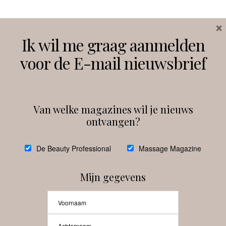
×
Volg ons
Ik wil me graag aanmelden
voor de E-mail nieuwsbrief
Instagram
Facebook
Van welke magazines wil je nieuws
ontvangen?
@
debeautyprofessional
De Beauty Professional
Massage Magazine
Mijn gegevens
Laat meer posts zien